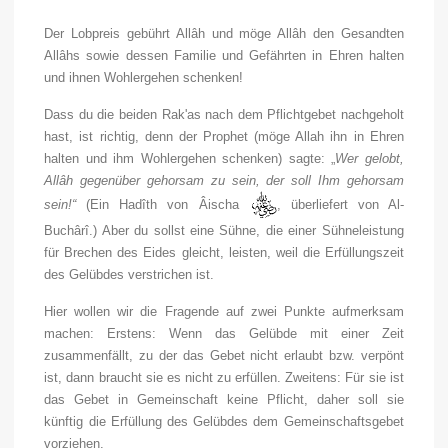
Der Lobpreis gebührt Allâh und möge Allâh den Gesandten
Allâhs sowie dessen Familie und Gefährten in Ehren halten
und ihnen Wohlergehen schenken!
Dass du die beiden Rak'as nach dem Pflichtgebet nachgeholt
hast, ist richtig, denn der Prophet (möge Allah ihn in Ehren
halten und ihm Wohlergehen schenken) sagte: „
Wer gelobt,
Allâh gegenüber gehorsam zu sein, der soll Ihm gehorsam
sein!“
(Ein Hadîth von Âischa
, überliefert von Al-
Buchârî.) Aber du sollst eine Sühne, die einer Sühneleistung
für Brechen des Eides gleicht, leisten, weil die Erfüllungszeit
des Gelübdes verstrichen ist.
Hier wollen wir die Fragende auf zwei Punkte aufmerksam
machen: Erstens: Wenn das Gelübde mit einer Zeit
zusammenfällt, zu der das Gebet nicht erlaubt bzw. verpönt
ist, dann braucht sie es nicht zu erfüllen. Zweitens: Für sie ist
das Gebet in Gemeinschaft keine Pflicht, daher soll sie
künftig die Erfüllung des Gelübdes dem Gemeinschaftsgebet
vorziehen.