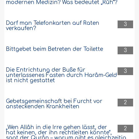
modernen Medizin? Was bedeutet „Rûh“?
Darf man Telefonkarten auf Raten
3
verkaufen?
Bittgebet beim Betreten der Toilette
3
Die Entrichtung der Buße für
3
unterlassenes Fasten durch Harâm-Geld
ist nicht gestattet
Gebetsgemeinschaft bei Furcht vor
2
ansteckenden Krankheiten
„Wen Allâh in die Irre gehen lässt, der
2
hat keinen, der ihn rechtleiten könnte“,
sagt der Qurân – warum gibt es gleichzeitig