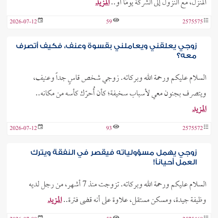
المنزل، مع النزول إلى الشركة يومًا أو..
المزيد
2026-07-12
59
2575575
زوجي يعلقني ويعاملني بقسوة وعنف، فكيف أتصرف
معه؟
السلام عليكم ورحمة الله وبركاته. زوجي شخص قاسٍ جداً وعنيف،
ويتصرف بجنون معي لأسباب سخيفة؛ كأن أُحرّك كأسه من مكانه..
المزيد
2026-07-12
93
2575572
زوجي يهمل مسؤولياته فيقصر في النفقة ويترك
العمل أحياناً!
السلام عليكم ورحمة الله وبركاته. تزوجت منذ 7 أشهر، من رجل لديه
وظيفة جيدة، ومسكن مستقل، علاوة على أنه قضى فترة..
المزيد