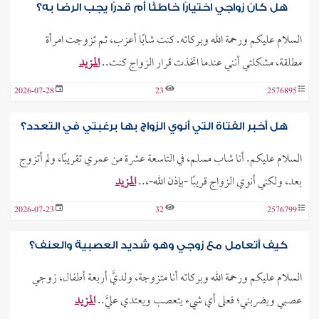
هل كان زواجي اختيارًا خاطئًا أم قدرًا يجب الرضا به؟
السلام عليكم ورحمة الله وبركاته. كنت شابًا أعزب، ثم تزوجت امرأة
مطلقة، مشكلتي أنني عندما اتخذت قرار الزواج كنت..
المزيد
2026-07-28
23
2576895
هل أخبر الفتاة التي أنوي الزواج بها برغبتي في التعدد؟
السلام عليكم. أنا شاب مسلم، في التاسعة عشرة من عمري تقريبًا، ولم أتزوج
بعد، ولكني أنوي الزواج قريبًا -بإذن الله-،..
المزيد
2026-07-23
32
2576799
كيف أتعامل مع زوجي وهو شديد العصبية والعنف؟
السلام عليكم ورحمة الله وبركاته أنا متزوجة، ولديَّ أربعة أطفال، زوجي
عصبي ويضربني؛ فعلى أي شيء يتعصب ويعتدي عليَّ..
المزيد