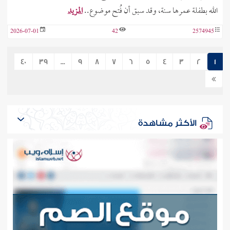
الله بطفلة عمرها سنة، وقد سبق أن فُتح موضوع..
المزيد
2026-07-01
42
2574945
40
39
...
9
8
7
6
5
4
3
2
1
الأكثر مشاهدة