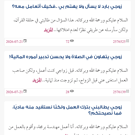
زوجي بارد لا يسأل ولا يهتم بي ..فكيف أتعامل معه؟
السلام عليكم ورحمة الله وبركاته. هذا السؤال من طالبتي في حلقة القرآن،
ولكن سأرسله عن طريقي نظرًا لعدم امتلاكها..
المزيد
2026-07-21
72
2576525
زوجي يتهاون في الصلاة ولا يحسن تدبير أموره المالية!
السلام عليكم ورحمة الله وبركاته. قبل زواجي كنت أعمل، ولكن صاحب
العمل استغنى عني قبل الزواج، ثم تزوجت منذ ثمانية..
المزيد
2026-07-21
28
2576139
زوجي يطالبني بترك العمل ولكنّا نستفيد منه ماديًا،
فما نصيحتكم؟
السلام عليكم ورحمة الله وبركاته. أنا أعمل مهندسة برمجة، وأقوم بالعمل من