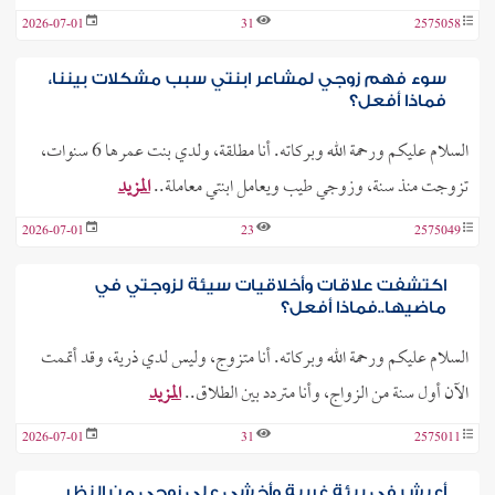
2026-07-01
31
2575058
سوء فهم زوجي لمشاعر ابنتي سبب مشكلات بيننا،
فماذا أفعل؟
السلام عليكم ورحمة الله وبركاته. أنا مطلقة، ولدي بنت عمرها 6 سنوات،
تزوجت منذ سنة، وزوجي طيب ويعامل ابنتي معاملة..
المزيد
2026-07-01
23
2575049
اكتشفت علاقات وأخلاقيات سيئة لزوجتي في
ماضيها..فماذا أفعل؟
السلام عليكم ورحمة الله وبركاته. أنا متزوج، وليس لدي ذرية، وقد أتممت
الآن أول سنة من الزواج، وأنا متردد بين الطلاق..
المزيد
2026-07-01
31
2575011
أعيش في بيئة غربية وأخشى على زوجي من النظر