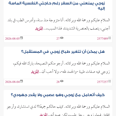
زوجي يمنعني من السفر رغم حاجتي النفسية الماسة
إليه
السلام عليكم ورحمة الله وبركاته. أنا متزوجة منذ سنة، وأدرس الطب في بلد
أجنبي، يتصف بالعنصرية الشديدة، لهذا السبب،..
المزيد
2026-08-05
27
2577489
هل يمكن أن تتغير طباع زوجي في المستقبل؟
السلام عليكم ورحمة الله وبركاته. أرجو منكم النصيحة، بارك الله فيكم،
زوجي فيه صفات طيبة -والحمد لله-، ولا أحب أن..
المزيد
2026-08-04
28
2577257
كيف أتعامل مع زوجي وهو عصبي ولا يقدر جهودي؟
السلام عليكم ورحمة الله وبركاته. كيف حالكم جميعًا؟ لدي استشارة، وأرجو
إفادتي فيها، زوجي رجل طيب، لكن عيبه أنه..
المزيد