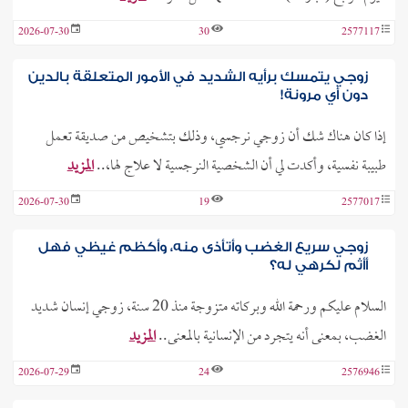
2026-07-30
30
2577117
زوجي يتمسك برأيه الشديد في الأمور المتعلقة بالدين
دون أي مرونة!
إذا كان هناك شك أن زوجي نرجسي، وذلك بتشخيص من صديقة تعمل
طبيبة نفسية، وأكدت لي أن الشخصية النرجسية لا علاج لها،..
المزيد
2026-07-30
19
2577017
زوجي سريع الغضب وأتأذى منه، وأكظم غيظي فهل
أأثم لكرهي له؟
السلام عليكم ورحمة الله وبركاته متزوجة منذ 20 سنة، زوجي إنسان شديد
الغضب، بمعنى أنه يتجرد من الإنسانية بالمعنى..
المزيد
2026-07-29
24
2576946