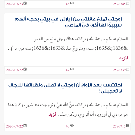
2026-07-23
45
2576745
زوجتي تمنع عائلتي من زيارتي في بيتي بحجة أنهم
سبببوا لها أذى في الماضي
السلام عليكم ورحمة الله وبركاته. هناك رجل يبلغ من العمر
&1636;&1635; سنة، ومتزوجٌ منذ &1633;&1636; سنة من امرأةٍ..
المزيد
2026-07-22
47
2576739
اكتشفت بعد الزواج أن زوجتي لا تصلي ونظراتها للرجال
لا تعجبني!
السلام عليكم ورحمة الله وبركاته. منَّ الله عليَّ وتزوجت منذ شهر، وكان هذا
هو مرادي في أوروبا، أن أتزوج، ولكن منذ..
المزيد
2026-07-22
40
2576715