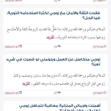
2026-07-09
52
2575469
فقدت الثقةَ والأمانَ مع زوجي لكثرة استخدامه التوريةَ،
فما الحل؟
السلام عليكم ورحمة الله وبركاته. ما الحلُّ إذا فقدتِ الزوجةُ الثقةَ والأمانَ مع
زوجها بسبب كثرة استخدامه التوريةَ،..
المزيد
2026-07-07
53
2575356
زوجي متكاسل عن العمل ويلومني لو قصرت في شيء
تعبًا!
السلام عليكم ورحمة الله وبركاته. أنا متزوجة منذ سنتين ونصف، وكان
زوجي قبل الزواج يعمل في مقصف مدرسة، وبعد الظهر..
المزيد
2026-07-07
37
2574957
أهملت واجباتي المنزلية معاقبة لتجاهل زوجي
لطلباتي، فهل أخطأت؟