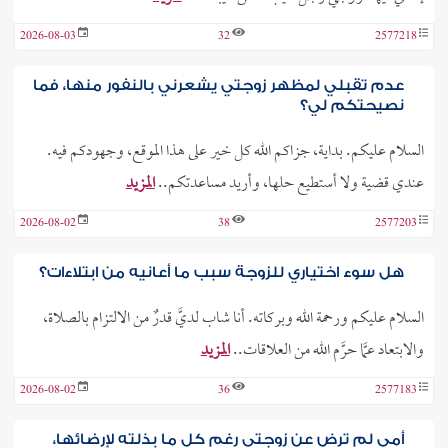
2026-08-03
32
2577218
عدم تقبلي لمظهر زوجتي يشعرني بالنفور منها، فما
نصيحتكم لي؟
السلام عليكم. بداية، جزاكم الله كل خير على هذا الموقع، وجهودكم فيه.
عندي قضية ولا أستطيع حلها، وأريد مساعدتكم..
المزيد
2026-08-02
38
2577203
هل سوء اختياري للزوجة سبب ما أعانيه من ابتلاءات؟
السلام عليكم ورحمة الله وبركاته. أنا شاب لديَّ قدرٌ من الالتزام بالصلاة،
والابتعاد عمَّا حرَّم الله من العلاقات..
المزيد
2026-08-02
36
2577183
أمي لم ترض عن زوجتي رغم كل ما بذلته لإرضائها،