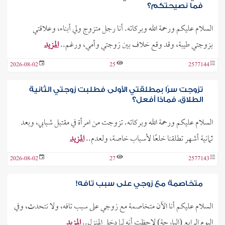
فما نصيحتكم؟
السلام عليكم ورحمة الله وبركاته. أنا رجل متزوج ولي أبناء، وعلاقتي
بزوجتي طيبة، وقد وقع خلاف بين زوجتي وأمي، ورغم..
المزيد
2026-08-02
25
2577144
تزوجت سرًا بمطلقتي الأولى فطلبت زوجتي الثانية
الطلاق، فماذا أفعل؟
السلام عليكم ورحمة الله وبركاته. تزوجت من امرأة في مقتبل شبابي، وبعد
ثمانية أشهر تطلقنا خلعًا لأسباب خاصة، ولعدم..
المزيد
2026-08-02
27
2577143
متخاصمة مع زوجي على سبب تافه!
السلام عليكم أنا الآن متخاصمة مع زوجي على سبب تافه، ولا نتحدث، وفي
اليوم الرابع (البارحة) لاحظت أنه لما دخل المنزل..
المزيد