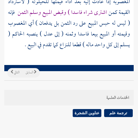
المغصوبة إذا عادت إليه بعد أداء قيمتها للحيلولة ( لاسترداد
القيمة كمن
اشترى شراء فاسدا ) وقبض المبيع وسلم الثمن
فإنه
( ليس له حبس المبيع على رد الثمن بل يدفعان ) أي المغصوب
وقيمته أو المبيع بيعا فاسدا وثمنه ( إلى عدل ) ينصبه الحاكم (
يسلم إلى كل واحد ماله ) قطعا للنزاع كما تقدم في البيع .
السابق
التالي
الخدمات العلمية
ترجمة علم
عناوين الشجرة