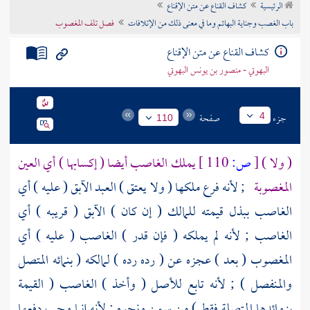
الرئيسية
كشاف القناع عن متن الإقناع
تراجم الأعلام
باب الغصب وجناية البهائم وما في معنى ذلك من الإتلافات
فصل تلف المغصوب
كشاف القناع عن متن الإقناع
البهوتي - منصور بن يونس البهوتي
جزء
صفحة
4
110
( ولا )
[
ص:
110 ]
يملك الغاصب أيضا ( إكسابها ) أي العين
المغصوبة
; لأنه فرع ملكها ( ولا يعتق ) العبد الآبق ( عليه ) أي
الغاصب ببذل قيمته للمالك ( إن كان ) الآبق ( قريبه ) أي
الغاصب ; لأنه لم يملكه ( فإن قدر ) الغاصب ( عليه ) أي
المغصوب ( بعد ) عجزه عن ( رده رده ) لمالكه ( بنمائه المتصل
والمنفصل ) ; لأنه تابع للأصل ( وأخذ ) الغاصب ( القيمة
بزوائدها المتصلة فقط ) من سمن ونحوه ; لأنه إنما وجب دفعها