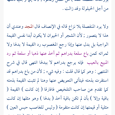
من أجل الحيلولة وقد زالت .
ولا يرد المنفصلة بلا نزاع قاله في الإنصاف قال
المجد
وعندي أن
هذا لا يتصور ; لأن الشجر أو الحيوان لا يكون أبدا نفس القيمة
الواجبة بل بدل عنها وإذا رجع المغصوب رد القيمة لا بدلها ولا
ثمراته كمن
باع سلعة بدراهم ثم أخذ عنها ذهبا أو سلعة ثم رد
المبيع بالعيب
فإنه يرجع بدراهم لا ببدلها انتهى قال في شرح
المنتهى : وهو كما قال
قلت
: وفيه شيء ; لأن من باع بدراهم قد
استقرت بذمته فيتأتى التعويض عنها وهنا لم تثبت القيمة بذمته
كما تقدم عن صاحب التلخيص فافترقا ( إن كانت ) القيمة (
باقية وإلا ) بأن لم تكن باقية أخذ ( بدلها ) وهو مثلها إن كانت
مثلية أو قيمتها إن كانت متقومة ( وليس للغاصب حبس العين )