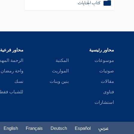
كتاب الجنايات
كتاب الديات
كتاب الحدود
باب قتال أهل البغي
محاور رئيسية
محاور فرعية
موسوعات
المكتبة
الرحمة المهد
باب حكم المرتد
صوتيات
المواريث
واحة رمضان
كتاب الأطعمة
مقالات
بنين وبنات
نسك
باب الذكاة
فتاوى
للشباب فقط
استشارات
كتاب الصيد
كتاب الأيمان وكفاراتها
عربي
Español
Deutsch
Français
English
باب النذر