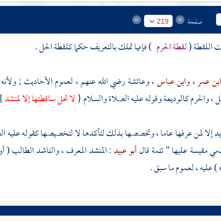
صفحة
219
نت اللقطة (
لقطة
الحرم
) فإنها تملك بالتعريف حكما كلقطة الحل .
بن عمر
، وابن عباس
، وعائشة
رضي الله عنهم ، لعموم الأحاديث ; ولأنه 
 ، والحرم كالوديعة وقوله عليه الصلاة والسلام {
لا تحل ساقطتها إلا لمنشد
} 
يد إلا لمن عرفها عاما ، وتخصصها بذلك لتأكدها لا لتخصيصها كقوله عليه ا
مي مقيسة عليها " تتمة قال
أبو عبيد
: المنشد المعرف ، والناشد الطالب ( 
) عليه ، لعموم ما سبق .