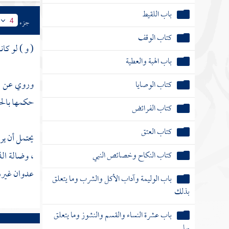
باب اللقيط
جزء
4
كتاب الوقف
( و ) لو كا
باب الهبة والعطية
وروي عن
ا
كتاب الوصايا
حكمها بالحل
كتاب الفرائض
كتاب العتق
يحتمل أن ير
كتاب النكاح وخصائص النبي
، وضالة الذ
عدوان غيره 
باب الوليمة وآداب الأكل والشرب وما يتعلق
بذلك
باب عشرة النساء والقسم والنشوز وما يتعلق
بها