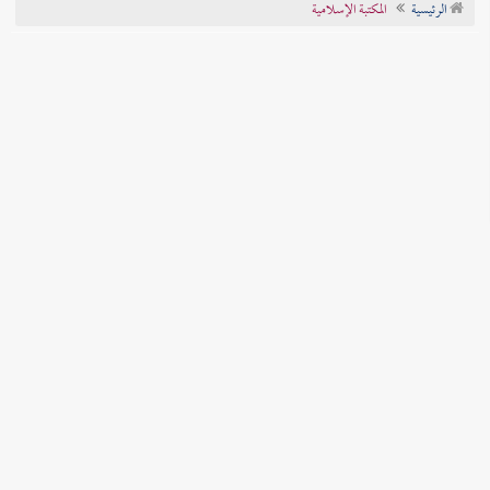
الرئيسية
المكتبة الإسلامية
تراجم الأعلام