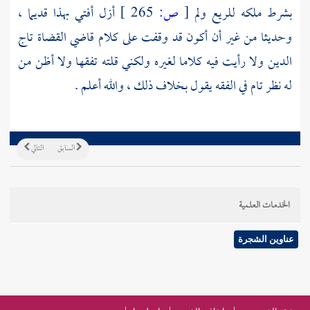
بشرط ملكه للريع ولم
[
ص:
265 ]
أزل أفتي بهذا قديما ،
وحديثا من غير أن أكون قد وقفت على كلام قاضي القضاة
تاج
الدين
ولا رأيت فيه كلاما لغيره ولكني قلته تفقها ولا أظن من
له نظر تام في الفقه يقول بخلاف ذلك ، والله أعلم .
السابق
التالي
الخدمات العلمية
عناوين الشجرة