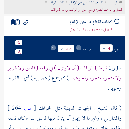
الرئيسية
كشاف القناع عن متن الإقناع
كتاب الوقف
تراجم الأعلام
فصل يرجع عند التنازع في شيء من أمر الوقف إلى شرط واقف
كشاف القناع عن متن الإقناع
البهوتي - منصور بن يونس البهوتي
جزء
صفحة
4
264
، ( وإن
شرط ) الواقف ( أن لا ينزل ) في وقفه ( فاسق ولا شرير
ولا متجوه متجوه ونحوهم
) كمبتدع ( عمل به ) أي : الشرط
وجوبا .
( قال
الشيخ
: الجهات الدينية مثل الخوانك
[
ص:
264 ]
والمدارس ، وغيرها لا يجوز أن ينزل فيها فاسق سواء كان فسقه
بظلمه الخلق ، وتعديه عليهم بقوله ، وفعله ) من نحو سب أو