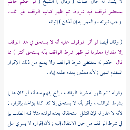
لا يثبت له حال أصالته ( وقال )
الشيخ
(
لو حكم حاكم
بمحضر لوقف فيه شروط ثم ظهر كتاب الوقف غير ثابت
وجب ثبوته ، والعمل به إن أمكن ) إثباته .
( وقال أيضا
لو أقر الموقوف عليه أنه لا يستحق في هذا الوقف
إلا مقدارا معلوما ثم ظهر شرط الواقف بأنه يستحق أكثر ) مما
قال
حكم له بمقتضى شرط الواقف ولا يمنع من ذلك الإقرار
المتقدم انتهى ; لأنه معذور بعدم علمه إياه .
وقوله : ثم ظهر له شرط الواقف ، إلخ يفهم منه أنه لو كان عالما
بشرط الواقف ، وأقر بأنه لا يستحق إلا كذا كذا يؤاخذ بإقراره ;
لأنه لا عذر له فإن انتقل استحقاقه بعده لولده مثلا فله الطلب بما
في شرط الواقف من حين الانتقال إليه ; لأن إقراره لا يسري على