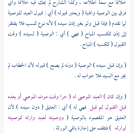
خلافا مع سعة اطلاعه ، وكذا
الشارح
لم يحك فيه خلافا وأي
فرق بين الوصية والهبة ( ويعتبر قبوله ) أي : قبول العبد للوصية
لما تقدم ( فإذا قبل ولو بغير إذن سيده ) لأنه نوع كسب فلا يفتقر
إلى إذن ككسب المباح ( فهي ) أي : الوصية ( لسيده ) وقت
القبول ( ككسبه ) المباح .
( وإن قبل سيده ) الوصية ( دونه لم يصح ) قبوله لأن الخطاب لم
يجر مع السيد فلا جواب له .
( وإن
كان ) العبد الموصى له ( حرا وقت موت الموصي أو بعده
قبل القبول ثم قبل
فهي له ) أي : العتيق ( دون سيده ) لأن
العتيق هو المقصود بالوصية (
ووصيته لعبد وارثه كوصيته
لوارثه
) فتقف على إجازة باقي الورثة .