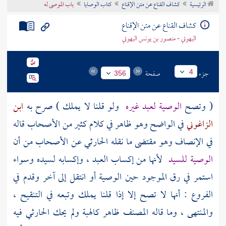
الرئيسية
كشاف القناع عن متن الإقناع
كتاب الوصايا
باب الموصى له
تراجم الأعلام
كشاف القناع عن متن الإقناع
البهوتي - منصور بن يونس البهوتي
جزء
صفحة
4
356
( وتصح
الوصية لعبد غيره
ولو قلنا لا يملك ) صرح به
ابن
الزاغوني
في الواضح وهو ظاهر في كلام كثير من الأصحاب قاله
في الإنصاف وهو مقتضى ما نقله
الحارثي
عن الأصحاب من أن
الوصية للسيد
لأنها من إكساب العبد ، وإكسابه لسيده وسواء
استمر في رق الموجود حين الوصية أو انتقل إلى آخر وقدم في
الفروع : أنها لا تصح إلا إذا قلنا يملك وتبعه في التنقيح ،
والمنتهى ، وما قاله
المصنف
ظاهر كالهبة ولم يحك
الحارثي
فيه