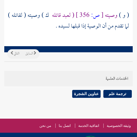
( و )
وصيته
[
ص:
356 ]
( لعبد قاتله
ك ) وصيته ( لقاتله )
لما تقدم من أن الوصية إذا قبلها لسيده .
السابق
التالي
الخدمات العلمية
ترجمة علم
عناوين الشجرة
وثيقة الخصوصية
اتفاقية الخدمة
اتصل بنا
من نحن