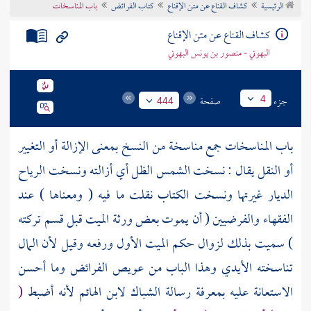
الرئيسية
كشاف القناع عن متن الإقناع
كتاب الفرائض
باب المناسخات
تراجم الأعلام
كشاف القناع عن متن الإقناع
البهوتي - منصور بن يونس البهوتي
جزء
صفحة
4
444
باب المناسخات جمع مناسخة من النسخ بمعنى الإزالة أو التغيير
أو النقل يقال : نسخت الشمس الظل أي أزالته ونسخت الرياح
الديار غيرتها ونسخت الكتاب نقلت ما فيه ( ومعناها ) عند
الفقهاء والفرضيين ( أن يموت بعض ورثة الميت قبل قسم تركته
) سميت بذلك لزوال حكم الميت الأول ورفعه وقيل لأن المال
تناسخته الأيدي وهذا الباب من عويص الفرائض وما أحسن
الاستعانة عليه بمعرفة رسالة الشباك
لابن الهائم
لأنه أضبط
(