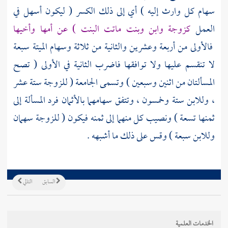
سهام كل وارث إليه ) أي إلى ذلك الكسر ( ليكون أسهل في
العمل
كزوجة وابن وبنت ماتت البنت ) عن أمها وأخيها
فالأولى من أربعة وعشرين والثانية من ثلاثة وسهام الميتة سبعة
لا تنقسم عليها ولا توافقها فاضرب الثانية في الأولى ( تصح
المسألتان من اثنين وسبعين ) وتسمى الجامعة ( للزوجة ستة عشر
، وللابن ستة وخمسون ، وتتفق سهامهما بالأثمان فرد المسألة إلى
ثمنها تسعة ) ونصيب كل منهما إلى ثمنه فيكون ( للزوجة سهمان
وللابن سبعة ) وقس على ذلك ما أشبهه .
السابق
التالي
الخدمات العلمية