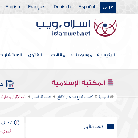
عربي
Español
Deutsch
Français
English
كتاب العتق
كتاب النكاح وخصائص النبي
باب الوليمة وآداب الأكل والشرب وما يتعلق
بذلك
الرئيسية
موسوعات
مقالات
الفتوى
الاستشارات
باب عشرة النساء والقسم والنشوز وما يتعلق
بها
باب الخلع
المكتبة الإسلامية
كتب
كتاب الطلاق
الرئيسية
كشاف القناع عن متن الإقناع
كتاب الفرائض
باب الإقرار بمشارك ف
باب الإيلاء
كشاف ال
كتاب الظهار
البهوتي 