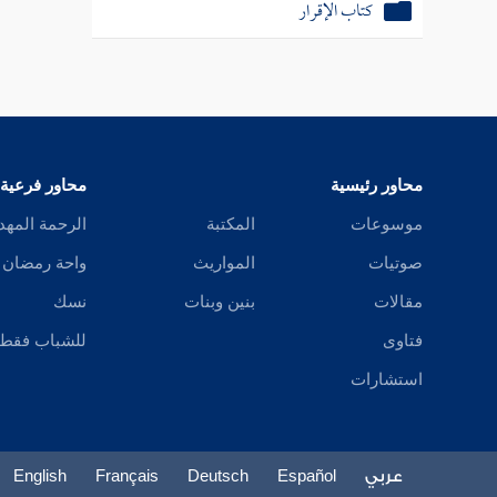
كتاب الإقرار
محاور رئيسية
محاور فرعية
موسوعات
المكتبة
الرحمة المهد
صوتيات
المواريث
واحة رمضان
مقالات
بنين وبنات
نسك
فتاوى
للشباب فقط
استشارات
عربي
Español
Deutsch
Français
English