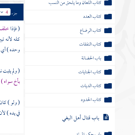
كتاب اللعان وما يلحق من النسب
جزء
4
كتاب العدد
( فإذا
خلف )
كتاب الرضاع
كله لأنه تبي
كتاب النفقات
وحده ) أي د
باب الحضانة
( ولم يثبت 
كتاب الجنايات
بأخ سواه )
كتاب الديات
كتاب الحدود
( ولو ) كان 
في يده ) لأن
باب قتال أهل البغي
باب حكم المرتد