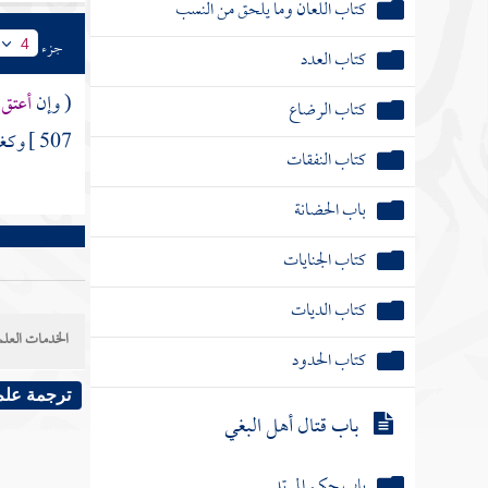
كتاب اللعان وما يلحق من النسب
جزء
4
كتاب العدد
( وإن
أعتق 
كتاب الرضاع
507 ]
وكغي
كتاب النفقات
باب الحضانة
كتاب الجنايات
كتاب الديات
الخدمات العلم
كتاب الحدود
ترجمة علم
باب قتال أهل البغي
باب حكم المرتد