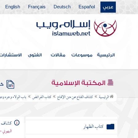
عربي
Español
Deutsch
Français
English
كتاب العتق
كتاب النكاح وخصائص النبي
باب الوليمة وآداب الأكل والشرب وما يتعلق
بذلك
الرئيسية
موسوعات
مقالات
الفتوى
الاستشارات
باب عشرة النساء والقسم والنشوز وما يتعلق
بها
باب الخلع
المكتبة الإسلامية
كتب
كتاب الطلاق
الرئيسية
كشاف القناع عن متن الإقناع
كتاب الفرائض
باب الولاء وجره ودو
باب الإيلاء
كشاف ال
كتاب الظهار
البهوتي 