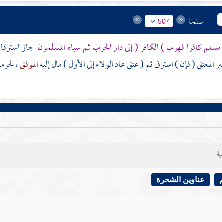
صفحة
507
مسلم كافرا فهرب ) الكافر ( إلى دار الحرب ثم سباه المسلمون
جاز استرقاقه
ر المعتق ( فإن ) استرق ثم ( عتق عاد الولاء إلى الأول ) مال إليه
الموفق
، لحرمة
ية
عناوين الشجرة