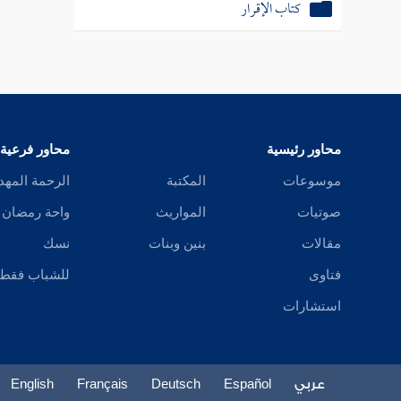
كتاب الإقرار
محاور رئيسية
محاور فرعية
موسوعات
المكتبة
الرحمة المهد
صوتيات
المواريث
واحة رمضان
مقالات
بنين وبنات
نسك
فتاوى
للشباب فقط
استشارات
عربي
Español
Deutsch
Français
English