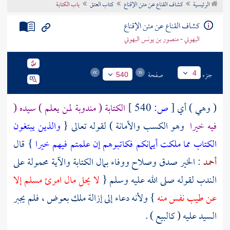
الرئيسية
كشاف القناع عن متن الإقناع
كتاب العتق
باب الكتابة
تراجم الأعلام
كشاف القناع عن متن الإقناع
البهوتي - منصور بن يونس البهوتي
جزء
صفحة
4
540
( وهي ) أي
[
ص:
540 ]
الكتابة ( مندوبة لمن يعلم ) سيده (
فيه خيرا
وهو الكسب والأمانة ) لقوله تعالى {
والذين يبتغون
الكتاب مما ملكت أيمانكم فكاتبوهم إن علمتم فيهم خيرا
} قال
أحمد
: الخير صدق وصلاح ووفاء بمال الكتابة والآية محمولة على
الندب لقوله صلى الله عليه وسلم {
لا يحل مال امرئ مسلم إلا
عن طيب نفس منه
} ولأنه دعاء إلى إزالة ملك بعوض ، فلم يجبر
السيد عليه ( كالبيع ) .