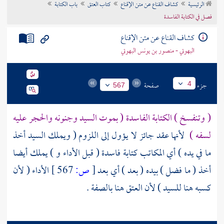
الرئيسية
كشاف القناع عن متن الإقناع
كتاب العتق
باب الكتابة
تراجم الأعلام
فصل في الكتابة الفاسدة
كشاف القناع عن متن الإقناع
البهوتي - منصور بن يونس البهوتي
جزء
صفحة
4
567
( وتنفسخ ) الكتابة الفاسدة ( بموت السيد وجنونه والحجر عليه
لسفه )
لأنها عقد جائز لا يؤول إلى اللزوم ( ويملك السيد أخذ
ما في يده ) أي المكاتب كتابة فاسدة ( قبل الأداء و ) يملك أيضا
أخذ ( ما فضل ) بيده ( بعد ) أي بعد
[
ص:
567 ]
الأداء ( لأن
كسبه هنا للسيد ) لأن العتق هنا بالصفة .