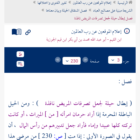
الرئيسية
إعلام الموقعين عن رب العالمين
تغيير الفتوى واختلافها
تراجم الأعلام
الشريعة مبنية على مصالح العباد
فصل اشتقاق الحيلة وبيان معناها
فصل إبطال حيلة لجعل تصرفات المريض نافذة
إعلام الموقعين عن رب العالمين
ابن القيم - أبو عبد الله محمد بن أبي بكر ابن قيم الجوزية
جزء
صفحة
3
230
فصل :
( إبطال
حيلة لجعل تصرفات المريض نافذة
) : ومن الحيل
الباطلة المحرمة إذا
أراد حرمان امرأته [ من ] الميراث ، أو كانت
تركته كلها عبيدا وإماء فأراد جعل تدبيرهم من رأس المال
، أن
يقول في الصورة الأولى : إذا مت
[
ص:
230 ]
من مرضي هذا