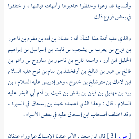
وأنسابها قد وعوا وحفظوا جماهيرها وأمهات قبائلها ، واختلفوا
في بعض فروع ذلك .
والذي عليه أئمة هذا الشأن أنه :
عدنان بن أدد بن مقوم بن ناحور
بن تيرح بن يعرب بن يشجب بن نابت بن إسماعيل بن إبراهيم
الخليل ابن آزر ،
واسمه
تارح بن ناحور بن ساروح بن راعو بن
فالخ بن عيبر بن شالخ بن أرفخشذ بن سام بن نوح عليه السلام
ابن لامك بن متوشلخ بن خنوخ ، وهو إدريس عليه السلام ، بن
يرد بن مهليل بن قينن بن يانش بن شيث بن آدم
أبي البشر عليه
السلام . قال : وهذا الذي اعتمده
محمد بن إسحاق
في السيرة ،
وقد اختلف أصحاب
ابن إسحاق
عليه في بعض الأسماء .
[
ص:
31 ]
قال
ابن سعد
: الأمر عندنا الإمساك عما وراء
عدنان