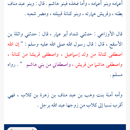
أعمامه وبنو أعمامه ، وأما فخذه
فبنو هاشم
. قال :
وبنو عبد مناف
بطنه ،
وقريش
عمارته ،
وبنو كنانة
قبيلته ،
ومضر
شعبه .
قال
الأوزاعي
: حدثني
شداد أبو عمار ،
قال : حدثني
واثلة بن
الأسقع ،
قال : قال رسول الله صلى الله عليه وسلم : "
إن الله
اصطفى
كنانة
من ولد
إسماعيل ،
واصطفى
قريشا
من
كنانة ،
واصطفى
هاشما
من
قريش ،
واصطفاني من
بني هاشم
" . رواه
مسلم
.
وأمه
آمنة بنت وهب بن عبد مناف بن زهرة بن كلاب ،
فهي
أقرب نسبا إلى
كلاب
من زوجها
عبد الله
برجل .