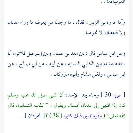
العرب ذلك .
وأما
عروة بن الزبير ،
فقال : ما وجدنا من يعرف ما وراء
عدنان
ولا
قحطان
إلا تخرصا .
وعن
ابن عباس
قال : بين
معد بن عدنان
وبين
إسماعيل
ثلاثون أبا
، قاله
هشام ابن الكلبي النسابة ،
عن أبيه ، عن
أبي صالح ،
عن
ابن عباس ،
ولكن
هشام
وأبوه متروكان .
[
ص:
30 ]
وجاء بهذا الإسناد
أن النبي صلى الله عليه وسلم
كان إذا انتهى إلى
عدنان
أمسك ويقول : " كذب النسابون قال
الله تعالى : (
وقرونا بين ذلك كثيرا
( 38 ) )
[ الفرقان ] .