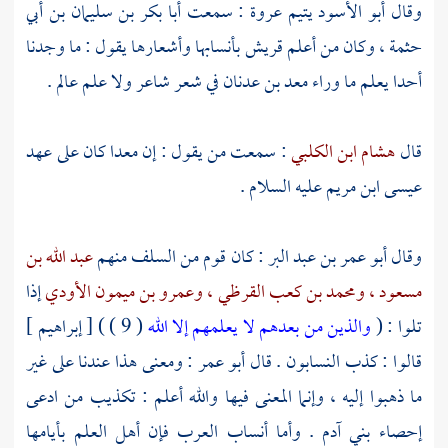
وقال
أبو الأسود
يتيم
عروة
: سمعت
أبا بكر بن سليمان بن أبي
حثمة ،
وكان من أعلم
قريش
بأنسابها وأشعارها يقول : ما وجدنا
أحدا يعلم ما وراء
معد بن عدنان
في شعر شاعر ولا علم عالم .
قال
هشام ابن الكلبي
: سمعت من يقول : إن
معدا
كان على عهد
عيسى ابن مريم
عليه السلام .
وقال
أبو عمر بن عبد البر
: كان قوم من السلف منهم
عبد الله بن
مسعود ،
ومحمد بن كعب القرظي ،
وعمرو بن ميمون الأودي
إذا
تلوا : (
والذين من بعدهم لا يعلمهم إلا الله
( 9 ) ) [ إبراهيم ]
قالوا : كذب النسابون . قال
أبو عمر
: ومعنى هذا عندنا على غير
ما ذهبوا إليه ، وإنما المعنى فيها والله أعلم : تكذيب من ادعى
إحصاء بني آدم . وأما أنساب العرب فإن أهل العلم بأيامها