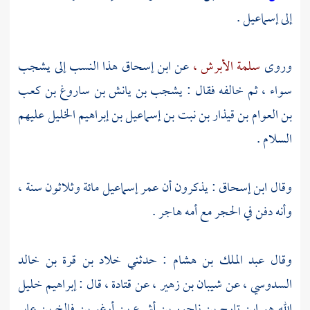
إلى
إسماعيل
.
وروى
سلمة الأبرش ،
عن
ابن إسحاق
هذا النسب إلى
يشجب
سواء ، ثم خالفه فقال :
يشجب بن يانش بن ساروغ بن كعب
بن العوام بن قيذار بن نبت بن إسماعيل بن إبراهيم
الخليل عليهم
السلام .
وقال
ابن إسحاق
: يذكرون أن عمر
إسماعيل
مائة وثلاثون سنة ،
وأنه دفن في
الحجر
مع أمه
هاجر
.
وقال
عبد الملك بن هشام
: حدثني
خلاد بن قرة بن خالد
السدوسي ،
عن
شيبان بن زهير ،
عن
قتادة ،
قال :
إبراهيم خليل
الله هو ابن تارح بن ناحور بن أشرع بن أرغو بن فالخ بن عابر