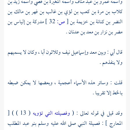
واسمه
عمرو بن عبد مناف
واسمه
المغيرة بن قصي
واسمه
زيد بن
كلاب بن مرة بن كعب بن لؤي بن غالب بن فهر بن مالك بن
النضر بن كنانة بن خزيمة بن
[
ص:
32 ]
مدركة بن إلياس بن
مضر بن نزار بن معد بن عدنان
.
قال أبي : وبين
معد
وإسماعيل
نيف وثلاثون أبا ، وكان لا يسميهم
ولا ينفذهم .
قلت : وسائر هذه الأسماء أعجمية ، وبعضها لا يمكن ضبطه
بالخط إلا تقريبا .
وقد قيل في قوله تعالى : (
وفصيلته التي تؤويه
( 13 ) ) [
المعارج ] : فصيلة النبي صلى الله عليه وسلم
بنو عبد المطلب