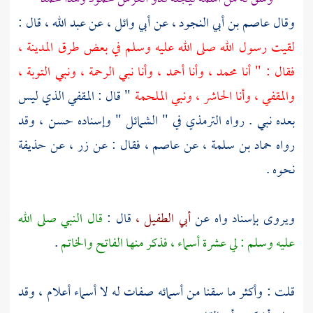
وقال
عاصم بن أبي النجود ،
عن
أبي وائل ،
عن
عبد الله ،
قال :
لقيت رسول الله صلى الله عليه وسلم في بعض طرق
المدينة ،
فقال : " أنا
محمد ،
وأنا أحمد ، وأنا نبي الرحمة ، ونبي التوبة ،
والمقفي ، وأنا الحاشر ، ونبي الملحمة
" قال : المقفي الذي ليس
بعده نبي . رواه
الترمذي
في " الشمائل " وإسناده حسن ، وقد
رواه
حماد بن سلمة ،
عن
عاصم ،
فقال : عن
زر ،
عن
حذيفة
نحوه .
ويروى بإسناد واه عن
أبي الطفيل ،
قال :
قال النبي صلى الله
عليه وسلم : لي عشرة أسماء ، فذكر منها الفاتح والخاتم
.
قلت : وأكثر ما سقنا من أسمائه صفات له لا أسماء أعلام ، وقد