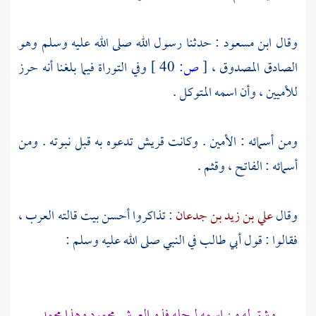
وقال
ابن مسعود
: حدثنا رسول الله صلى الله عليه وسلم وهو
الصادق المصدوق ،
[
ص:
40 ]
وفي التوراة فيما بلغنا أنه حرز
للأميين ، وأن اسمه المتوكل .
ومن أسمائه : الأمين . وكانت
قريش
تدعوه به قبل نبوته . ومن
أسمائه : الفاتح ، وقثم .
وقال
علي بن زيد بن جدعان
: تذاكروا أحسن بيت قالته العرب ،
فقالوا : قول
أبي طالب
في النبي صلى الله عليه وسلم :
وشق له من اسمه ليجله فذو العرش محمود وهذا
محمد