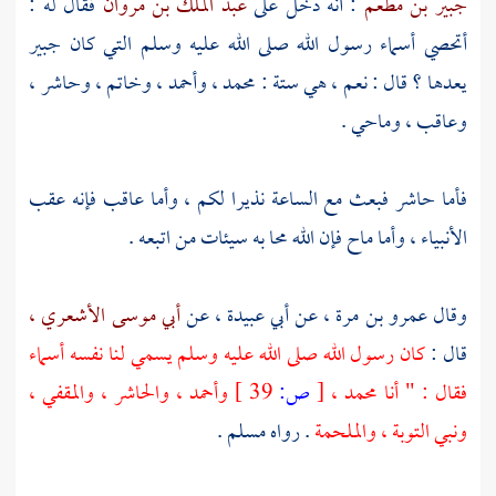
جبير بن مطعم
: أنه دخل على
عبد الملك بن مروان
فقال له :
أتحصي أسماء رسول الله صلى الله عليه وسلم التي كان
جبير
يعدها ؟ قال : نعم ، هي ستة :
محمد ،
وأحمد ، وخاتم ، وحاشر ،
وعاقب ، وماحي .
فأما حاشر فبعث مع الساعة نذيرا لكم ، وأما عاقب فإنه عقب
الأنبياء ، وأما ماح فإن الله محا به سيئات من اتبعه .
وقال
عمرو بن مرة ،
عن
أبي عبيدة ،
عن
أبي موسى الأشعري ،
قال :
كان رسول الله صلى الله عليه وسلم يسمي لنا نفسه أسماء
فقال : " أنا
محمد ،
[
ص:
39 ]
وأحمد ، والحاشر ، والمقفي ،
ونبي التوبة ، والملحمة
. رواه
مسلم
.