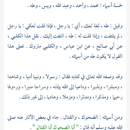
خمسة أسماء :
محمد ،
وأحمد ، وعبد الله ، ويس ، وطه .
وقيل : طه ، لغة لعك ، أي : يا رجل ، فإذا قلت لعكي : يا رجل
، لم يلتفت ، وإذا قلت له : طه ، التفت إليك . نقل هذا
الكلبي ،
عن
أبي صالح ،
عن
ابن عباس ،
والكلبي
متروك . فعلى هذا
القول لا يكون طه من أسمائه .
وقد وصفه الله تعالى في كتابه فقال : رسولا ، ونبيا أميا ، وشاهدا
، ومبشرا ، ونذيرا ، وداعيا إلى الله بإذنه ، وسراجا منيرا ، ورءوفا
رحيما ، ومذكرا ، ومدثرا ، ومزملا ، وهاديا ، إلى غير ذلك .
ومن أسمائه : الضحوك ، والقتال . جاء في بعض الآثار عنه صلى
الله عليه وسلم أنه قال :
" أنا الضحوك أنا القتال
" .