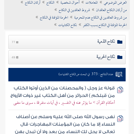
العرض الموضوعي
المعاملات
أحوال شخصية
النكاح
أركان النكاح
تراجم الأعلام
من أركان النكاح العاقدان
شروط العاقدين في النكاح
من شروط العاقدين في النكاح عدم المحرمية
الحرمة المؤقتة في النكاح
الحرمة المؤقتة في النكاح بسبب الكفر
نكاح الكتابيات
نكاح الذمية
77
نكاح الحربية
49
عدد النتائج : 373
في البحث عن (نكاح الكتابيات)
قوله عز وجل ( والمحصنات من الذين أوتوا الكتاب
من قبلكم ) الحرائر من أهل الكتاب غير ذوات الأزواج
أحكام القرآن > ما يؤثر عنه في التفسير ، في آيات متفرقة ، سوى ما مضى
نهى رسول الله صلى الله عليه وسلم عن أصناف
النساء إلا ما كان من المؤمنات المهاجرات قال
تعالى لا يحل لك النساء من بعد ولا أن تبدل بهن