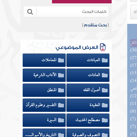
[
بحث متقدم
]
الكل
العرض الموضوعي
العبادات
المعاملات
العادات
الآداب الشرعية
وي الكبير في فقه مذهب الإمام
افعي
أصول الفقه
المنطق
العقيدة
التفسير وعلوم القرآن
مصطلح الحديث
السيرة
التصوف والصوفية
التاريخ والأمم السابقة