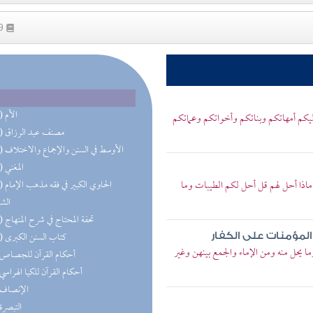
49
(30) الأم
ليكم أمهاتكم وبناتكم وأخواتكم وعماتكم
(27) مصنف عبد الرزاق
(17) الأوسط في السنن والإجماع والاختلاف
(15) المغني
 ماذا أحل لهم قل أحل لكم الطيبات وما
(14) الحا
الش
(12) تحفة المحتاج في شرح المنهاج
(11) كتاب السنن الكبرى
المؤمنات على الكفار
ا يحل منه ومن الإماء والجمع بينهن وغير
(8) أحكام القرآن للجصاص
(7) أحكام القرآن للكيا الهراسي
(7) الإنصاف
(7) التبصرة