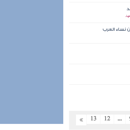
د
عهد
ن نساء العرب
13
12
...