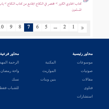
كتاب الحاوي الكبير > مختصر في النكاح الجامع من كتاب النكاح > باب
المسلمين
10
9
8
7
6
5
...
2
1
محاور رئيسية
محاور فرعية
موسوعات
المكتبة
الرحمة المهد
صوتيات
المواريث
واحة رمضان
مقالات
بنين وبنات
نسك
فتاوى
للشباب فقط
استشارات