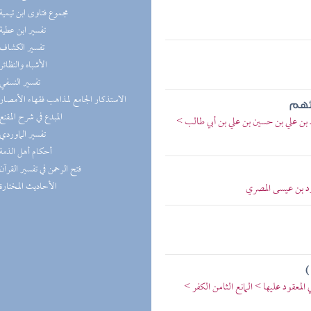
(4) مجموع فتاوى ابن تيمية
(4) تفسير ابن عطية
(4) تفسير الكشاف
(3) الأشباه والنظائر
(3) تفسير النسفي
(3) الاستذكار الجامع لمذاهب فقهاء الأمصار
ئهم
(3) المبدع في شرح المقنع
مد بن علي بن حسين بن علي بن أبي طالب >
(3) تفسير الماوردي
(3) أحكام أهل الذمة
(3) فتح الرحمن في تفسير القرآن
(3) الأحاديث المختارة
ود بن عيسى المصري
)
لمعقود عليها > المانع الثامن الكفر >