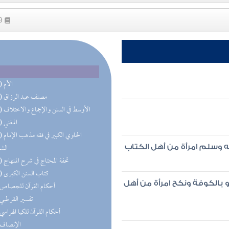
49
(30) الأم
(27) مصنف عبد الرزاق
(17) الأوسط في السنن والإجماع والاختلاف
(15) المغني
(14) الحا
الش
 وسلم امرأة من أهل الكتاب
(12) تحفة المحتاج في شرح المنهاج
(11) كتاب السنن الكبرى
 بالكوفة ونكح امرأة من أهل
(8) أحكام القرآن للجصاص
(7) تفسير القرطبي
(7) أحكام القرآن للكيا الهراسي
(7) الإنصاف