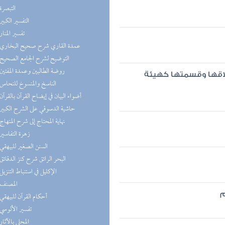
(7) التبصرة
(6) التفسير الكبير
(6) تفسير المنار
(5) عمدة القاري شرح صحيح البخاري
(5) التوضيح لشرح الجامع الصحيح
(5) روضة الطالبين وعمدة المفتين
طلاقها وقسمتها كهيئة
(5) الناسخ والمنسوخ للنحاس
(5) أضواء البيان في إيضاح القرآن بالقرآن
(5) حاشية الدسوقي على الشرح الكبير
(5) نهاية المحتاج إلى شرح المنهاج
(4) زهرة التفاسير
(4) السنن الصغير للبيهقي
(4) البحر الرائق شرح كنز الدقائق
(4) الإكليل في استنباط التنزيل
(4) المصنف
م
(4) أحكام القرآن للبيهقي
(4) تفسير الألوسي
(4) المحلى بالآثار