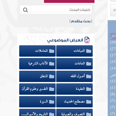
[
بحث متقدم
]
الكل
العرض الموضوعي
العبادات
المعاملات
العادات
الآداب الشرعية
وي الكبير في فقه مذهب الإمام
افعي
أصول الفقه
المنطق
العقيدة
التفسير وعلوم القرآن
مصطلح الحديث
السيرة
التصوف والصوفية
التاريخ والأمم السابقة