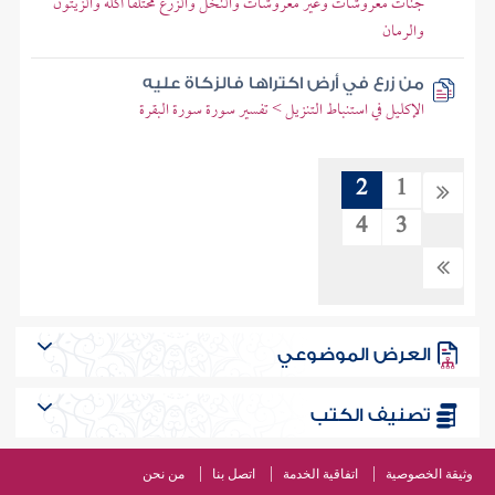
جنات معروشات وغير معروشات والنخل والزرع مختلفا أكله والزيتون
والرمان
من زرع في أرض اكتراها فالزكاة عليه
الإكليل في استنباط التنزيل > تفسير سورة سورة البقرة
2
1
4
3
العرض الموضوعي
تصنيف الكتب
وثيقة الخصوصية
اتفاقية الخدمة
اتصل بنا
من نحن