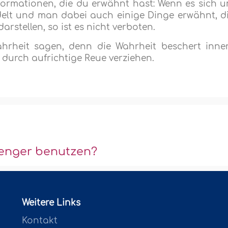
formationen, die du erwähnt hast: Wenn es sich 
elt und man dabei auch einige Dinge erwähnt, d
arstellen, so ist es nicht verboten.
Wahrheit sagen, denn die Wahrheit beschert inne
r durch aufrichtige Reue verziehen.
senger benutzen?
Weitere Links
Kontakt