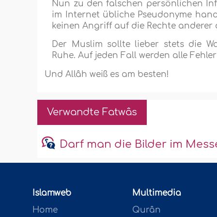
Nun zu den falschen persönlichen In
im Internet übliche Pseudonyme hand
keinen Angriff auf die Rechte anderer d
Der Muslim sollte lieber stets die 
Ruhe. Auf jeden Fall werden alle Fehle
Und Allâh weiß es am besten!
Verwandte Fatwâs
Darf man die Bilder im Mes
Islamweb
Multimedia
Home
Qurân