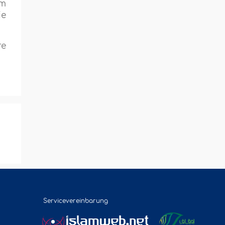
um
ie
re
Servicevereinbarung