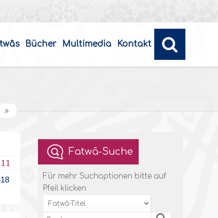
twâs
Bücher
Multimedia
Kontakt
t
Fatwâ-Suche
011
Für mehr Suchoptionen bitte auf
18
Pfeil klicken