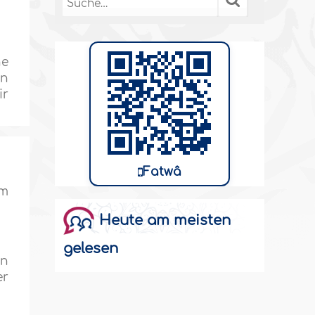
he
en
ir
Fatwâ
hm
Heute am meisten
gelesen
en
er