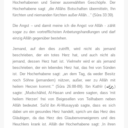
Hocherhabenen und Seiner auserwählten Geschöpfe. Der
Hocherhabene sagt: „die Allâhs Botschaften übermitteln, Ihn
fürchten und niemanden fürchten außer Allâh…“ (Sûra 33:39).
Die Angst – und damit meine ich die Angst vor Allâh - zählt
sogar zu den vortrefflichsten Anbetungshandlungen und darf
einzig Allâh gegenüber bestehen.
Jemand, auf den dies zutrifft, wird nicht als jemand
beschrieben, der ein totes Herz hat, und auch nicht als
jemand, dessen Herz hart ist. Vielmehr wird er als jemand
beschrieben, der ein lebendes Herz hat, das frei von Sünden
ist. Der Hocherhabene sagt: „an dem Tag, da weder Besitz
noch Söhne (jemandem) nützen, außer, wer zu Allâh mit
heilem Herzen kommt.‘“ (Sûra 26:88-89). Ibn Kathîr (
)
sagte: „Mudschâhid, Al-Hasan und andere sagten, dass 'mit
heilem Herzen' frei von Beigesellen von Teilhabern neben
Allâh bedeutet. Sa'îd ibn Al-Musayyab sagte, dass es sich
dabei um ein gesundes Herz handelt, sprich um das Herz des
Gläubigen, da das Herz des Glaubenverweigerers und des
Heuchlers krank ist. Allâh der Hocherhabene sagt: ‚In ihren