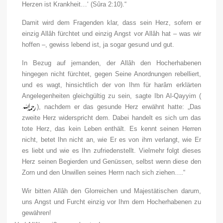
Herzen ist Krankheit…‘ (Sûra 2:10).“
Damit wird dem Fragenden klar, dass sein Herz, sofern er
einzig Allâh fürchtet und einzig Angst vor Allâh hat – was wir
hoffen –, gewiss lebend ist, ja sogar gesund und gut.
In Bezug auf jemanden, der Allâh den Hocherhabenen
hingegen nicht fürchtet, gegen Seine Anordnungen rebelliert,
und es wagt, hinsichtlich der von Ihm für harâm erklärten
Angelegenheiten gleichgültig zu sein, sagte Ibn Al-Qayyim (
), nachdem er das gesunde Herz erwähnt hatte: „Das
zweite Herz widerspricht dem. Dabei handelt es sich um das
tote Herz, das kein Leben enthält. Es kennt seinen Herren
nicht, betet Ihn nicht an, wie Er es von ihm verlangt, wie Er
es liebt und wie es Ihn zufriedenstellt. Vielmehr folgt dieses
Herz seinen Begierden und Genüssen, selbst wenn diese den
Zorn und den Unwillen seines Herrn nach sich ziehen….“
Wir bitten Allâh den Glorreichen und Majestätischen darum,
uns Angst und Furcht einzig vor Ihm dem Hocherhabenen zu
gewähren!