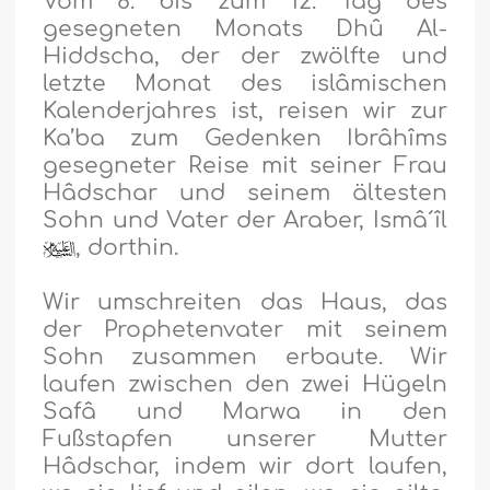
Vom 8. bis zum 12. Tag des
gesegneten Monats Dhû Al-
Hiddscha, der der zwölfte und
letzte Monat des islâmischen
Kalenderjahres ist, reisen wir zur
Ka’ba zum Gedenken Ibrâhîms
gesegneter Reise mit seiner Frau
Hâdschar und seinem ältesten
Sohn und Vater der Araber, Ismâ´îl
, dorthin.
Wir umschreiten das Haus, das
der Prophetenvater mit seinem
Sohn zusammen erbaute. Wir
laufen zwischen den zwei Hügeln
Safâ und Marwa in den
Fußstapfen unserer Mutter
Hâdschar, indem wir dort laufen,