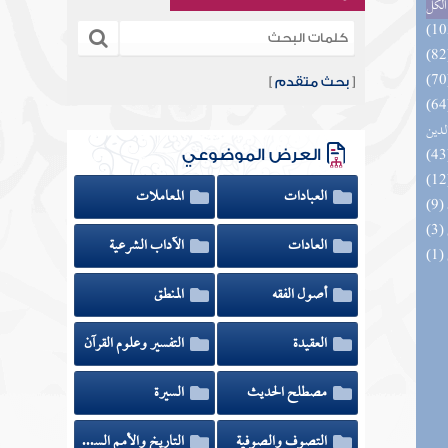
الكل
[
بحث متقدم
]
 السادة المتقين بشرح إحياء علوم
لدين
العرض الموضوعي
العبادات
المعاملات
العادات
الآداب الشرعية
أصول الفقه
المنطق
العقيدة
التفسير وعلوم القرآن
مصطلح الحديث
السيرة
التصوف والصوفية
التاريخ والأمم السابقة