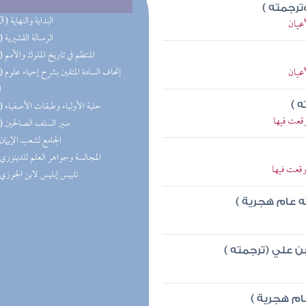
ترجمته )
(103) البداية والنهاية
أعيان
(82) الرسالة القشيرية
(70) المنتظم في تاريخ الملوك والأمم
أعيان
(64) إتحاف
ا
(43) حلية الأولياء وطبقات الأصفياء
 )
قعت فيها
(12) سير السلف الصالحين
(9) الجامع لشعب الإيمان
(3) المجالسة وجواهر العلم للدينوري
وقعت فيها
(1) تلبيس إبليس لابن الجوزي
ه عام هجرية )
 علي (ترجمته )
ام هجرية )