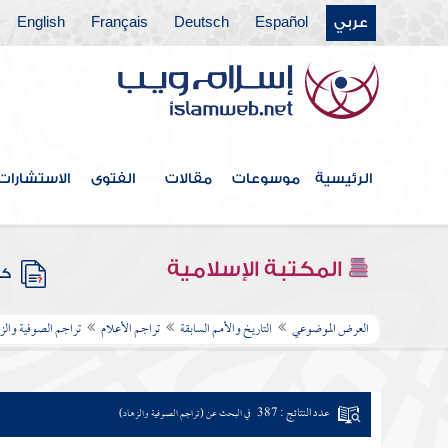
عربي
Español
Deutsch
Français
English
الرئيسية
موسوعات
مقالات
الفتوى
الاستشارات
المكتبة الإسلامية
كتب
العرض الموضوعي
التاريخ والأمم السابقة
تراجم الأعلام
تراجم الصوفية والز
عدد النتائج : 387
في البحث عن (تراجم الصوفية والزهاد)