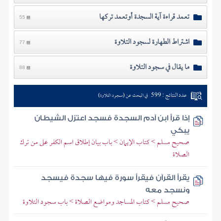
تعمد قراءة آية السجدة أوتعمد تركها
55
اشتراط الطهارة لسجود التلاوة
77
ما يقال في سجود التلاوة
88
عدد النتائج : 599
في البحث عن (سجود التلاوة)
إذا قرأ ابن آدم السجدة فسجد اعتزل الشيطان
يبكي
صحيح مسلم > كتاب الإيمان > باب بيان إطلاق اسم الكفر على من ترك
الصلاة
يقرأ القرآن فيقرأ سورة فيها سجدة فيسجد
ونسجد معه
صحيح مسلم > كتاب المساجد ومواضع الصلاة > باب سجود التلاوة