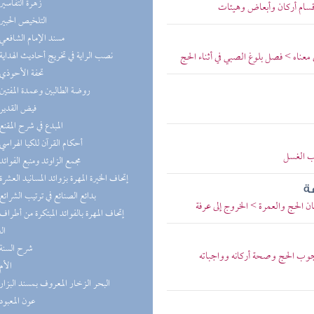
(2) زهرة التفاسير
أقسام أركان وأبعاض وهيئات
(2) التلخيص الحبير
(2) مسند الإمام الشافعي
(2) نصب الراية في تخريج أحاديث الهداية
عناه > فصل بلوغ الصبي في أثناء الحج
(2) تحفة الأحوذي
(2) روضة الطالبين وعمدة المفتين
(2) فيض القدير
(2) المبدع في شرح المقنع
(2) أحكام القرآن للكيا الهراسي
اب الغسل
(2) مجمع الزاوئد ومنبع الفوائد
(2) إتحاف الخيرة المهرة بزوائد المسانيد العشرة
فة
(2) بدائع الصنائع في ترتيب الشرائع
ان الحج والعمرة > الخروج إلى عرفة
ال
(2) شرح السنة
جوب الحج وصحة أركانه وواجباته
(1) الأم
(1) البحر الزخار المعروف بمسند البزار
(1) عون المعبود