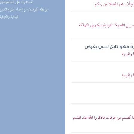
(1) المستدرك على الصحيحين
اح أن تبتغوا فضلا من ربكم
(1) موعظة المؤمنين من إحياء علوم الدين
(1) البداية والنهاية
يل الله ولا تلقوا بأيديكم إلى التهلكة
عمرة فهو تابع ليس بفرض
والمروة
والمروة
ذا أفضتم من عرفات فاذكروا الله عند المشعر