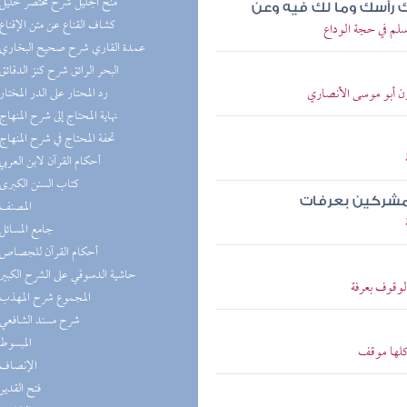
(7) منح الجليل شرح مختصر خليل
ك رأسك وما لك فيه وعن
(6) كشاف القناع عن متن الإقناع
سلم في حجة الوداع
(6) عمدة القاري شرح صحيح البخاري
(6) البحر الرائق شرح كنز الدقائق
ون أبو موسى الأنصاري
(5) رد المحتار على الدر المختار
(5) نهاية المحتاج إلى شرح المنهاج
(5) تحفة المحتاج في شرح المنهاج
(4) أحكام القرآن لابن العربي
(4) كتاب السنن الكبرى
المشركين بعرفات
(4) المصنف
(3) جامع المسائل
(3) أحكام القرآن للجصاص
(3) حاشية الدسوقي على الشرح الكبير
لوقوف بعرفة
(3) المجموع شرح المهذب
(3) شرح مسند الشافعي
(3) المبسوط
 كلها موقف
(3) الإنصاف
(3) فتح القدير