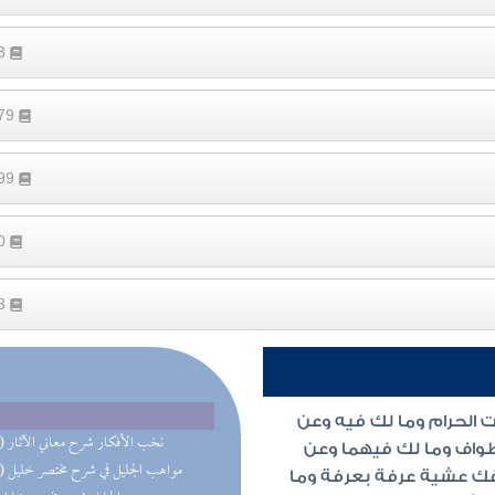
33
279
199
50
93
الحرام وما لك فيه وعن
(12) نخب الأفكار شرح معاني الآثار
طواف وما لك فيهما وعن
(10) مواهب الجليل في شرح مختصر خليل
فك عشية عرفة بعرفة وما