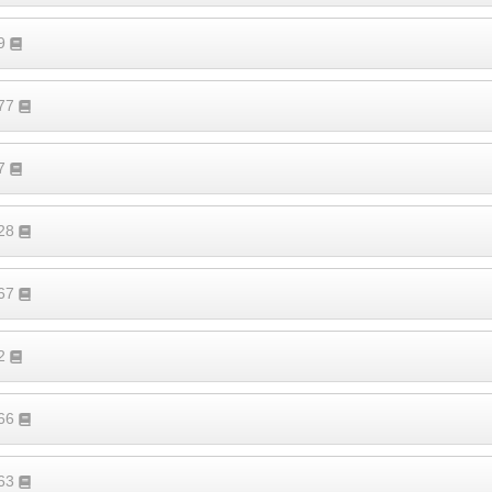
99
277
87
228
267
32
166
263