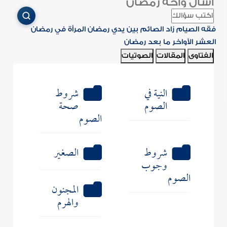
اسأل واحة رمضان
فقه الصيام
زاد الصائم
بين يدي رمضان
المرأة في رمضان
العشر الأواخر
ما بعد رمضان
الفتاوى
المقالات
الصوتيات
النية في
شروط
الصوم
صحة
الصوم
شروط
الصغير
وجوب
الصوم
المجنون
والهرم