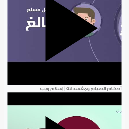
أحكام الصيام ومفسداته | إسلام ويب