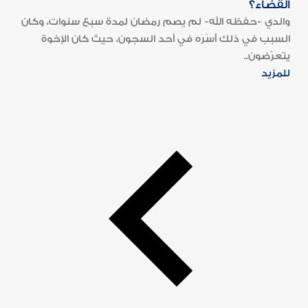
القضاء؟
والدي -حفظه الله- لم يصم رمضان لمدة سبع سنوات، وكان
السبب في ذلك أَسْرَه في أحد السجون، حيث كان الإخوة
يتعرّضون..
للمزيد