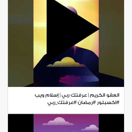
العفو الكريم | عرفتك ربي | إسلام ويب
#اكسبلور #رمضان #عرفتك_ربي