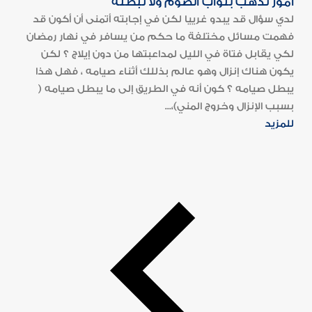
أمور تذهب بثواب الصوم ولا تبطله
لدي سؤال قد يبدو غرييا لكن في إجابته أتمنى أن أكون قد
فهمت مسائل مختلفة ما حكم من يسافر في نهار رمضان
لكي يقابل فتاة في الليل لمداعبتها من دون إيلاج ؟ لكن
يكون هناك إنزال وهو عالم بذللك أثناء صيامه ، فهل هذا
يبطل صيامه ؟ كون أنه في الطريق إلى ما يبطل صيامه (
بسبب الإنزال وخروج المني)،...
للمزيد