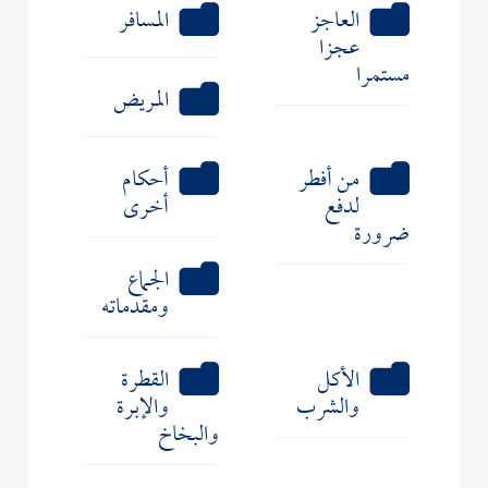
العاجز
المسافر
عجزا
مستمرا
المريض
من أفطر
أحكام
لدفع
أخرى
ضرورة
الجماع
ومقدماته
الأكل
القطرة
والشرب
والإبرة
والبخاخ