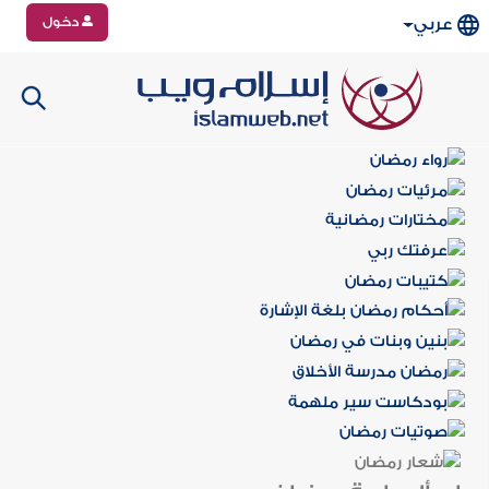
دخول
عربي