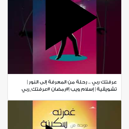
عرفتك ربي .. رحلة من المعرفة إلى النور |
تشويقية | إسلام ويب |#رمضان #عرفتك_ربي