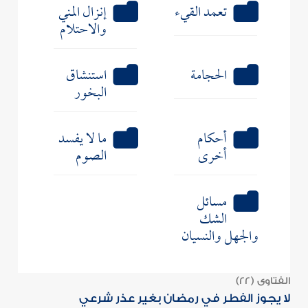
تعمد القيء
إنزال المني
والاحتلام
الحجامة
استنشاق
البخور
أحكام
ما لا يفسد
أخرى
الصوم
مسائل
الشك
والجهل والنسيان
الفتاوى (22)
لا يجوز الفطر في رمضان بغير عذر شرعي