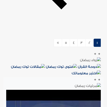
5
4
3
2
1
✦
✦
✦
✦