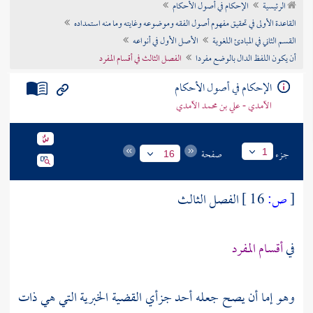
الرئيسية
الإحكام في أصول الأحكام
تراجم الأعلام
القاعدة الأولى في تحقيق مفهوم أصول الفقه وموضوعه وغايته وما منه استمداده
القسم الثاني في المبادئ اللغوية
الأصل الأول في أنواعه
أن يكون اللفظ الدال بالوضع مفردا
الفصل الثالث في أقسام المفرد
الإحكام في أصول الأحكام
الآمدي - علي بن محمد الآمدي
جزء
صفحة
1
16
[
ص:
16 ]
الفصل الثالث
في
أقسام المفرد
وهو إما أن يصح جعله أحد جزأي القضية الخبرية التي هي ذات