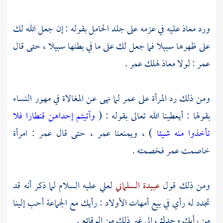
ورد
معاذ
عليه في عزمه على جلد الحامل بقوله : إن جعل الله لك
على ظهرها سبيلا فما جعل لك على ما في بطنها سبيلا ، حتى قال
عمر
: لولا
معاذ
لهلك
عمر
.
ومن ذلك رد المرأة على
عمر
لما نهى عن المغالاة في مهور النساء
بقولها : أيعطينا الله تعالى بقوله : (
وآتيتم إحداهن قنطارا فلا
تأخذوا منه شيئا
) ، ويمنعنا
عمر
، حتى قال
عمر
: امرأة
خاصمت
عمر
فخصمته .
ومن ذلك قول
عبيدة السلماني
لعلي
عليه السلام لما ذكر أنه قد
تجدد له رأي في بيع أمهات الأولاد : رأيك مع الجماعة أحب إلينا
من رأيك وحدك ، إلى غير ذلك من الوقائع .