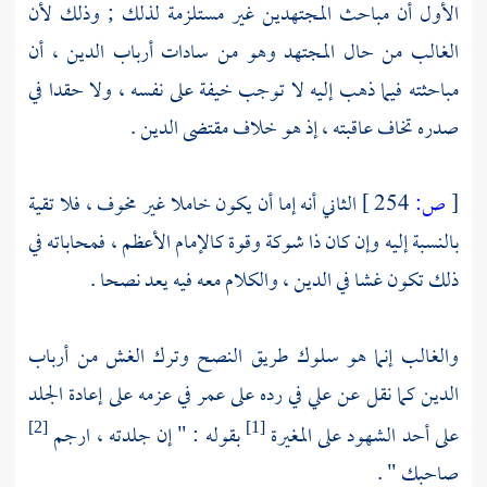
الأول أن مباحث المجتهدين غير مستلزمة لذلك ; وذلك لأن
الغالب من حال المجتهد وهو من سادات أرباب الدين ، أن
مباحثته فيما ذهب إليه لا توجب خيفة على نفسه ، ولا حقدا في
صدره تخاف عاقبته ، إذ هو خلاف مقتضى الدين .
[
ص:
254 ]
الثاني أنه إما أن يكون خاملا غير مخوف ، فلا تقية
بالنسبة إليه وإن كان ذا شوكة وقوة كالإمام الأعظم ، فمحاباته في
ذلك تكون غشا في الدين ، والكلام معه فيه يعد نصحا .
والغالب إنما هو سلوك طريق النصح وترك الغش من أرباب
الدين كما نقل عن
علي
في رده على
عمر
في عزمه على إعادة الجلد
على أحد الشهود على
المغيرة
بقوله : " إن جلدته ، ارجم
[2]
[1]
صاحبك " .