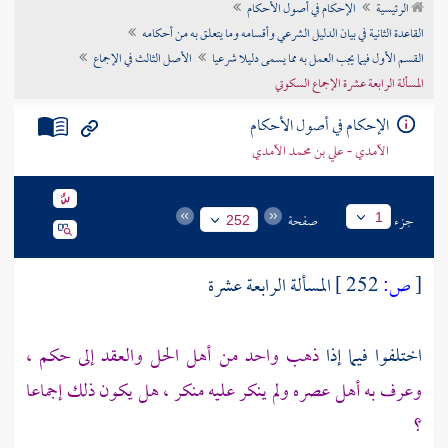
الرئيسية
الإحكام في أصول الأحكام
تراجم الأعلام
القاعدة الثانية في بيان الدليل الشرعي وأقسامه وما يتعلق به من أحكامه
القسم الأول فيما يجب العمل به مما يسمى دليلا شرعيا
الأصل الثالث في الإجماع
المسألة الرابعة عشرة الإجماع السكوتي
الإحكام في أصول الأحكام
الآمدي - علي بن محمد الآمدي
جزء
صفحة
1
252
[
ص:
252 ]
المسألة الرابعة عشرة
اختلفوا فيما إذا
ذهب واحد من أهل الحل والعقد إلى حكم ،
وعرف به أهل عصره ولم ينكر عليه منكر ، هل يكون ذلك إجماعا
؟