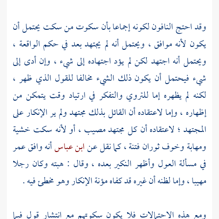
وقد احتج النافون لكونه إجماعا بأن سكوت من سكت يحتمل أن
يكون لأنه موافق ، ويحتمل أنه لم يجتهد بعد في حكم الواقعة ،
ويحتمل أنه اجتهد لكن لم يؤد اجتهاده إلى شيء ، وإن أدى إلى
شيء فيحتمل أن يكون ذلك الشيء مخالفا للقول الذي ظهر ،
لكنه لم يظهره إما للتروي والتفكر في ارتياد وقت يتمكن من
إظهاره ، وإما لاعتقاده أن القائل بذلك مجتهد ولم ير الإنكار على
المجتهد ؛ لاعتقاده أن كل مجتهد مصيب ، أو لأنه سكت خشية
ومهابة وخوف ثوران فتنة ، كما نقل عن
ابن عباس
أنه وافق
عمر
في مسألة العول وأظهر النكير بعده ، وقال : هبته وكان رجلا
مهيبا ، وإما لظنه أن غيره قد كفاه مؤنة الإنكار وهو مخطئ فيه .
ومع هذه الاحتمالات فلا يكون سكوتهم مع انتشار قول فيما