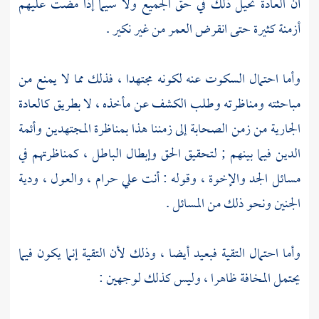
أن العادة تحيل ذلك في حق الجميع ولا سيما إذا مضت عليهم
أزمنة كثيرة حتى انقرض العمر من غير نكير .
وأما احتمال السكوت عنه لكونه مجتهدا ، فذلك مما لا يمنع من
مباحثته ومناظرته وطلب الكشف عن مأخذه ، لا بطريق كالعادة
الجارية من زمن الصحابة إلى زمننا هذا بمناظرة المجتهدين وأئمة
الدين فيما بينهم ; لتحقيق الحق وإبطال الباطل ، كمناظرتهم في
مسائل الجد والإخوة ، وقوله : أنت علي حرام ، والعول ، ودية
الجنين ونحو ذلك من المسائل .
وأما احتمال التقية فبعيد أيضا ، وذلك لأن التقية إنما يكون فيما
يحتمل المخافة ظاهرا ، وليس كذلك لوجهين :