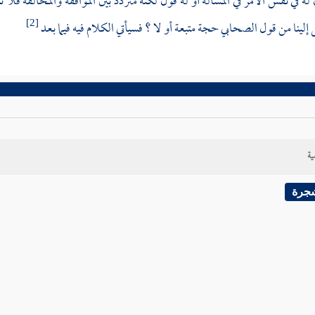
ه في نفس الأمر في المسألة أو له قول لكنه متردد بين الموافقة والمخالفة فلا ت
إلينا من قول الصحابي حجة متبعة أو لا ؟ فسيأتي الكلام فيه فيما بعد
[2]
ية
شجرة