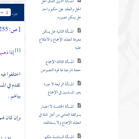
الحل والعقد على حكم واحد
هل يمكن تصوره
جزء
1
المسألة الثانية هل يمكن
[
ص:
255 ]
معرفة انعقاد الإجماع والاطلاع
عليه
إذا
ذهب و
[1]
المسألة الثالثة الإجماع
حجة شرعية لها قوة النصوص
اختلفوا فيه
المسألة الرابعة لا عبرة
تقدم في الم
بغير المسلمين في الإجماع
ببالهم .
المسألة الخامسة لا اعتبار
بموافقة العامي من أهل الملة في
وإن كان لهم 
انعقاد الإجماع ولا بمخالفته
المسألة السادسة حكم