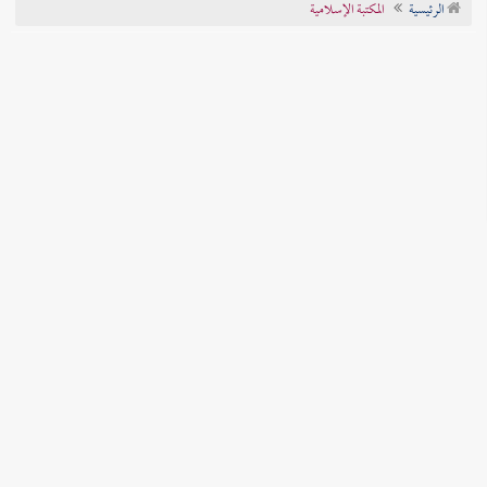
الرئيسية
المكتبة الإسلامية
تراجم الأعلام