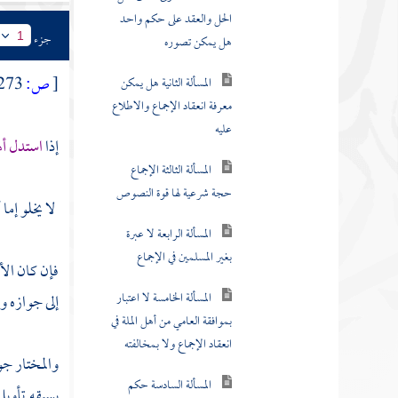
معرفة انعقاد الإجماع والاطلاع
عليه
جزء
1
المسألة الثالثة الإجماع
[
ص:
273 ]
حجة شرعية لها قوة النصوص
المسألة الرابعة لا عبرة
إذا
استدل أه
بغير المسلمين في الإجماع
المسألة الخامسة لا اعتبار
لا يخلو إما
بموافقة العامي من أهل الملة في
انعقاد الإجماع ولا بمخالفته
فإن كان الأو
المسألة السادسة حكم
إلى جوازه وم
مخالفة المجتهد للإجماع
المسألة السابعة حكم
والمختار جوا
إجماع أهل كل عصر
يسبقه تأويل