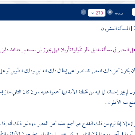
صفحة
273
المسألة العشرون
ل العصر في مسألة بدليل ، أو تأولوا تأويلا فهل يجوز لمن بعدهم إحداث دليل أ
 أن يكون أهل ذلك العصر قد نصوا على إبطال ذلك الدليل وذلك التأويل أو على
ل لم يجز إحداثه لما فيه من تخطئة الأمة فيما أجمعوا عليه ، وإن كان الثاني جاز
نع منه الأقلون .
زه إلا إذا لزم من ذلك القدح فيما أجمع عليه أهل العصر ، ودليل ذلك أنه إذا لم ي
 أو دليل آخر ، ولهذا فإن الناس في كل عصر لم يزالوا يستخرجون الأدلة والتأو