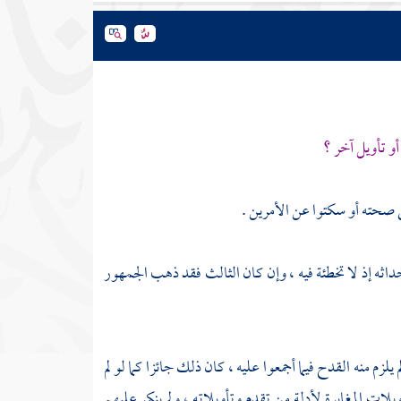
و تأويل آخر ؟
 صحته أو سكتوا عن الأمرين .
 إحداثه إذ لا تخطئة فيه ، وإن كان الثالث فقد ذهب الجمهور
لزم منه القدح فيما أجمعوا عليه ، كان ذلك جائزا كما لو لم
يلات المغايرة لأدلة من تقدم وتأويلاته ، ولم ينكر عليهم