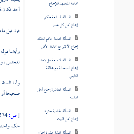
المسألة الثامنة حكم انعقاد
أحد فكان ذل
إجماع الأكثر مع مخالفة الأقل
المسألة التاسعة هل ينعقد
فإن قيل ما ذ
إجماع الصحابة مع مخالفة
التابعي
وأيضا قوله ت
المسألة العاشرة إجماع أهل
للجنس ، ولو 
المدينة
المسألة الحادية عشرة
وأما السنة 
إجماع أهل البيت
صحيحا أو ت
المسألة الثانية عشرة إجماع
الخلفاء الأربعة
[
ص:
274 ]
المسألة الثالثة عشرة
حكم واحد ، 
اشتراط عدد التواتر في الإجماع