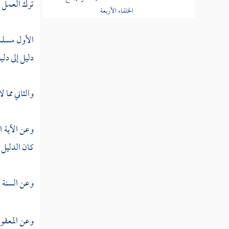
ترك العمل بم
المسألة الرابعة عشرة
الإجماع السكوتي
الأول مسلم 
المسألة الخامسة عشرة
دليل إلى دليل
قول المجتهد إذا لم يعرف له
مخالف
والثاني مما 
المسألة السادسة عشرة
انقراض العصر هل هو شرط
في انعقاد الإجماع
وعن الآية ال
كان الدليل و
المسألة السابعة عشرة لابد
للإجماع من مستند
وعن السنة أن
المسألة الثامنة عشرة
الاختلاف في جواز انعقاد
الإجماع عن الاجتهاد والقياس
وعن المعقول