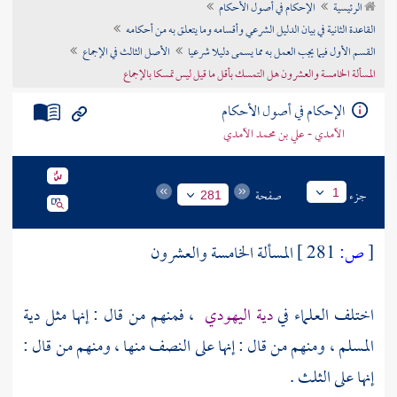
الرئيسية
الإحكام في أصول الأحكام
تراجم الأعلام
القاعدة الثانية في بيان الدليل الشرعي وأقسامه وما يتعلق به من أحكامه
القسم الأول فيما يجب العمل به مما يسمى دليلا شرعيا
الأصل الثالث في الإجماع
المسألة الخامسة والعشرون هل التمسك بأقل ما قيل ليس تمسكا بالإجماع
الإحكام في أصول الأحكام
الآمدي - علي بن محمد الآمدي
جزء
صفحة
1
281
[
ص:
281 ]
المسألة الخامسة والعشرون
اختلف العلماء في
دية اليهودي
، فمنهم من قال : إنها مثل دية
المسلم ، ومنهم من قال : إنها على النصف منها ، ومنهم من قال :
إنها على الثلث .