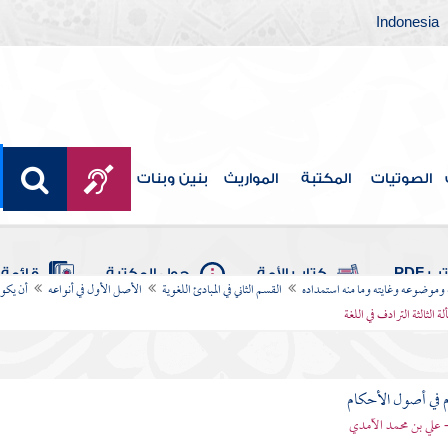
Indonesia
الصوتيات
المكتبة
المواريث
بنين وبنات
 PDF
كتاب الأمة
حول المكتبة
قائمة 
ه وموضوعه وغايته وما منه استمداده
القسم الثاني في المبادئ اللغوية
الأصل الأول في أنواعه
أن يكون
لة الثالثة الترادف في اللغة
 في أصول الأحكام
 علي بن محمد الآمدي