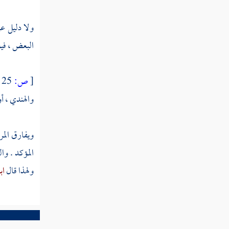
لا يخلو إما أن
يكون بحيث
ولا دليل عل
لا يصح أن
يشترك في
البعض ، فيج
مفهومه
كثيرون أو
يصح
[
ص:
25 ]
والهندي ، أ
الفصل الخامس
في الفعل وأقسامه
ويفارق المر
الفصل السادس
المؤكد . وا
في الحرف وأصنافه
ولهذا قال
اب
الأصل الثاني في مبدأ اللغات
وطرق معرفتها