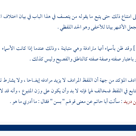
ى امتناع ذلك حتى يتبع ما يقوله من يتعسف في هذا الباب في بيان اختلاف ا
عل الأشهر بيانا للأخفى وهو الحد اللفظي .
وقد ظن بأسماء أنها مترادفة وهي متباينة ، وذلك عندما إذا كانت الأسما
و باعتبار صفته وصفة صفته كالناطق والفصيح وليس كذلك .
ادف المؤكد من جهة أن اللفظ المرادف لا يزيد مرادفه إيضاحا ، ولا يشترط 
لتابع في اللفظ فمخالف لهما فإنه لا بد وأن يكون على وزن المتبوع ، وأنه ق
ن دريد
: سألت
أبا حاتم
عن معنى قولهم " بسن " فقال : ما أدري ما هو .