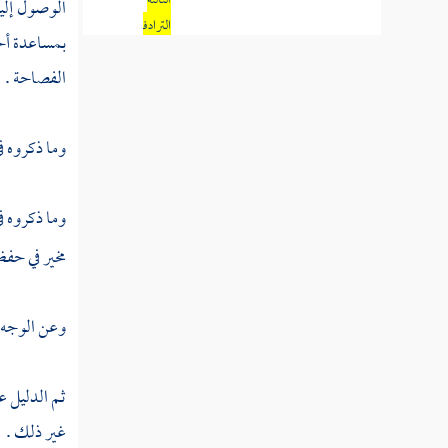
الترادف
الوصول إليه
في اللغة
بمساعدة أحد
الفصاحة .
القسمة
الثانية الاسم
ينقسم إلى
وما ذكروه في
ظاهر
ومضمر وما
وما ذكروه ف
بينهما
مخير في حف
القسمة
الثالثة الاسم
ينقسم إلى ما
وعن الوجه ا
هو حقيقة
ومجاز
ثم الدليل ع
القسمة
الرابعة الاسم
غير ذلك .