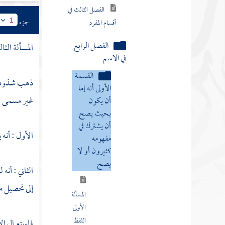
أقسام المفرد
جزء
1
الفصل الرابع
في الاسم
المسألة الثال
القسمة
الأولى أنه إما
ذهب شذوذ م
أن يكون
غير مسمى ال
بحيث يصح
أن يشترك في
مفهومه
الأول : أنه 
كثيرون أو لا
يصح
الثاني : أنه
المسألة
إلى تحصيل 
الأولى
اللفظ
فاستعمال ال
المشترك