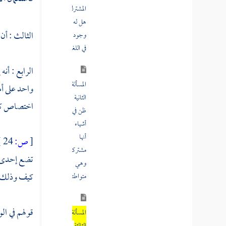
هل له
وجود
الثالث : أن
في اللغة
الرابع : أن
المسألة
الثانية
واحد على أم
ظن في
اختصاص كل 
أشياء
أنها
مشتركة
[
ص:
24 ]
وهي
تضع إحدى ا
متواطئة
كيف وذلك جائ
المسألة
قولهم في ال
الثالثة