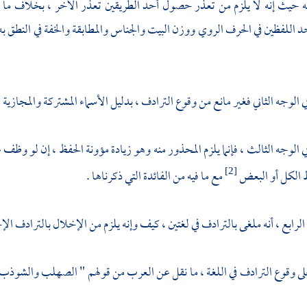
 حيث إنه لا يلزم من تعذر حصول أحد الطريقين تعذر الآخر ، بخلاف ما إذا ا
 اللفظين في الحرف الروي ووزن البيت والجناس والمطابقة والخفة في النطق به
 الوجه الثاني فغير مانع من وقوع الترادف ، بدليل الأسماء المشتركة والمجازية .
ي الوجه الثالث ، فإنما يلزم المحذور منه وهو زيادة مؤونة الحفظ ، إن لو و
ظ الكل أو البعض
مع ما فيه من الفائدة التي ذكرناها .
[2]
لرابع ، أنه ملغى بالترادف في لغتين ، كيف وإنه يلزم من الإخلال بالترادف الإخ
لى وقوع الترادف في اللغة ، ما نقل عن العرب من قولهم " الصهلب والشوذب من