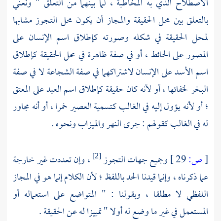
الاصطلاح الذي به المخاطبة ، لما بينهما من التعلق " ونعني
بالتعلق بين محل الحقيقة والمجاز أن يكون محل التجوز مشابها
لمحل الحقيقة في شكله وصورته كإطلاق اسم الإنسان على
المصور على الحائط ، أو في صفة ظاهرة في محل الحقيقة كإطلاق
اسم الأسد على الإنسان لاشتراكهما في صفة الشجاعة لا في صفة
البخر لخفائها ، أو لأنه كان حقيقة كإطلاق اسم العبد على المعتق
؛ أو لأنه يؤول إليه في الغالب كتسمية العصير خمرا ، أو أنه مجاور
له في الغالب كقولهم : جرى النهر والميزاب ونحوه .
[
ص:
29 ]
وجميع جهات التجوز
، وإن تعددت غير خارجة
[2]
عما ذكرناه ، وإنما قيدنا الحد باللفظ ؛ لأن الكلام إنما هو في المجاز
اللفظي لا مطلقا ، وبقولنا : " المتواضع على استعماله أو
المستعمل في غير ما وضع له أولا " تمييزا له عن الحقيقة .