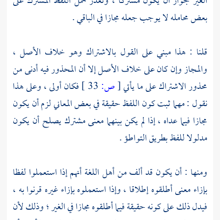
الغير لجواز أن يكون مشتركا ، وتعذر حمل اللفظ المشترك على
بعض محامله لا يوجب جعله مجازا في الباقي .
قلنا : هذا مبني على القول بالاشتراك وهو خلاف الأصل ،
والمجاز وإن كان على خلاف الأصل إلا أن المحذور فيه أدنى من
محذور الاشتراك على ما يأتي
[
ص:
33 ]
فكان أولى ، وعلى هذا
نقول : مهما ثبت كون اللفظ حقيقة في بعض المعاني لزم أن يكون
مجازا فيما عداه ، إذا لم يكن بينهما معنى مشترك يصلح أن يكون
مدلولا للفظ بطريق التواطؤ .
ومنها : أن يكون قد ألف من أهل اللغة أنهم إذا استعملوا لفظا
بإزاء معنى أطلقوه إطلاقا ، وإذا استعملوه بإزاء غيره قرنوا به ،
فيدل ذلك على كونه حقيقة فيما أطلقوه مجازا في الغير ؛ وذلك لأن