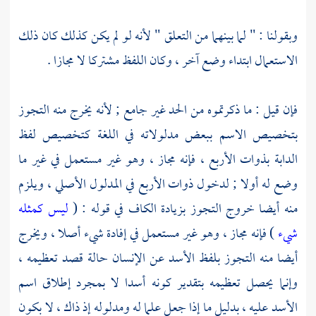
وبقولنا : " لما بينهما من التعلق " لأنه لو لم يكن كذلك كان ذلك
الاستعمال ابتداء وضع آخر ، وكان اللفظ مشتركا لا مجازا .
فإن قيل : ما ذكرتموه من الحد غير جامع ; لأنه يخرج منه التجوز
بتخصيص الاسم ببعض مدلولاته في اللغة كتخصيص لفظ
الدابة بذوات الأربع ، فإنه مجاز ، وهو غير مستعمل في غير ما
وضع له أولا ; لدخول ذوات الأربع في المدلول الأصلي ، ويلزم
منه أيضا خروج التجوز بزيادة الكاف في قوله : (
ليس كمثله
شيء
) فإنه مجاز ، وهو غير مستعمل في إفادة شيء أصلا ، ويخرج
أيضا منه التجوز بلفظ الأسد عن الإنسان حالة قصد تعظيمه ،
وإنما يحصل تعظيمه بتقدير كونه أسدا لا بمجرد إطلاق اسم
الأسد عليه ، بدليل ما إذا جعل علما له ومدلوله إذ ذاك ، لا بكون