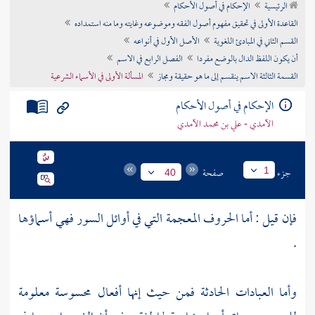
الرئيسية
الإحكام في أصول الأحكام
تراجم الأعلام
القاعدة الأولى في تحقيق مفهوم أصول الفقه وموضوعه وغايته وما منه استمداده
القسم الثاني في المبادئ اللغوية
الأصل الأول في أنواعه
أن يكون اللفظ الدال بالوضع مفردا
الفصل الرابع في الاسم
القسمة الثالثة الاسم ينقسم إلى ما هو حقيقة ومجاز
المسألة الأولى في الأسماء الشرعية
الإحكام في أصول الأحكام
الآمدي - علي بن محمد الآمدي
جزء
صفحة
1
40
فإن قيل : أما الحروف المعجمة التي في أوائل السور فهي أسماؤها
.
وأما العبادات الحادثة فمن حيث إنها أفعال محسوسة معلومة