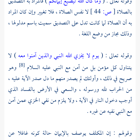
وقوله تعالى : (
وما كان الله ليضيع إيمانكم
) فالمراد به التصديق
بالصلاة
[
ص:
44 ]
لا نفس الصلاة ، فلا تغيير وإن كان المراد
به أن الصلاة لما كانت تدل على التصديق سميت باسم مدلولها ،
وذلك مجاز من وضع اللغة .
وقوله تعالى : (
يوم لا يخزي الله النبي والذين آمنوا معه
) لا
يتناول كل مؤمن بل من آمن مع النبي عليه السلام
وهو
[8]
صريح في ذلك ، وأولئك لم يصدر منهم ما دل صدر الآية عليه ،
من الحراب لله ورسوله ، والسعي في الأرض بالفساد الذي
أوجب دخول النار في الآية ، ولا يلزم من نفي الخزي عمن آمن
مع النبي نفيه عن غيره .
وقولهم : إن المكلف يوصف بالإيمان حالة كونه غافلا عن