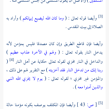
المسلمين
) والأصل أن يكون المستثنى من جنس المستثنى منه .
وأيضا قوله تعالى : (
وما كان الله ليضيع إيمانكم
) وأراد به
[3]
الصلاة إلى بيت المقدس .
وأيضا فإن قاطع الطريق وإن كان مصدقا فليس بمؤمن لأنه
يدخل النار بقوله تعالى : (
ولهم في الآخرة عذاب عظيم
)
والداخل في النار مخزي لقوله تعالى حكاية عن أهل النار
(
[4]
ربنا إنك من تدخل النار فقد أخزيته
) مع التقرير لهم على ذلك ،
والمؤمن غير مخزي ؛ لقوله تعالى : (
يوم لا يخزي الله النبي
والذين آمنوا معه
) .
[
ص:
43 ]
وأيضا فإن المكلف يوصف بكونه مؤمنا حالة
[5]