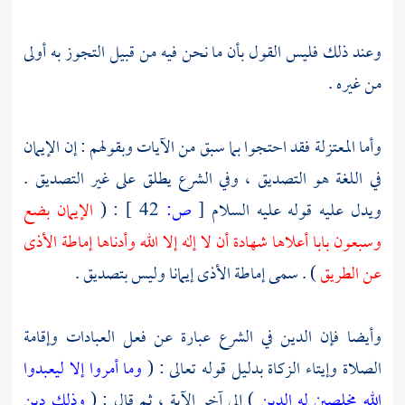
وعند ذلك فليس القول بأن ما نحن فيه من قبيل التجوز به أولى
من غيره .
وأما
المعتزلة
فقد احتجوا بما سبق من الآيات وبقولهم : إن الإيمان
في اللغة هو التصديق ، وفي الشرع يطلق على غير التصديق .
ويدل عليه قوله عليه السلام
[
ص:
42 ]
: (
الإيمان بضع
وسبعون بابا أعلاها شهادة أن لا إله إلا الله وأدناها إماطة الأذى
عن الطريق
) . سمى إماطة الأذى إيمانا وليس بتصديق .
وأيضا فإن الدين في الشرع عبارة عن فعل العبادات وإقامة
الصلاة وإيتاء الزكاة بدليل قوله تعالى : (
وما أمروا إلا ليعبدوا
الله مخلصين له الدين
) إلى آخر الآية ، ثم قال : (
وذلك دين