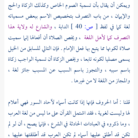
ويمكن أن يقال بأن تسمية الصوم الخاص وكذلك الزكاة والحج
والإيمان ، من باب التصرف بتخصيص الاسم ببعض مسمياته
لغة كما في لفظ
[
ص:
40 ]
الدابة ،
والشارع له ولاية هذا
التصرف كما لأهل اللغة
، ويخص الصلاة أن أفعالها إنما سميت
صلاة لكونها مما يتبع بها فعل الإمام . فإن التالي للسابق من الخيل
يسمى مصليا لكونه تابعا ، ويخص الزكاة أن تسمية الواجب زكاة
باسم سببه ، والتجوز باسم السبب عن المسبب جائز لغة ،
والمجاز من اللغة لا من غيرها .
قلنا : أما الحروف فإنها إذا كانت أسماء لآحاد السور فهي أعلام
لها وليست لغوية ، فقد اشتمل القرآن على ما ليس من لغة العرب
، وما ذكروه في العبادات الحادثة في الشرع ، فإنما يصح ، أن لو لم
تكن قد أطلق عليها أسماء لم تكن العرب قد أطلقتها عليها ،