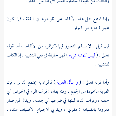
والثالث من باب الاستعارة لتعذر الإرادة من الجدار .
وإذا امتنع حمل هذه الألفاظ على ظواهرها في اللغة ، فما تكون
محمولة عليه هو المجاز .
فإن قيل : لا نسلم التجوز فيما ذكرتموه من الألفاظ ، أما قوله
تعالى : (
ليس كمثله شيء
) فهو حقيقة في نفي التشبيه ; إذ الكاف
للتشبيه .
وأما قوله تعالى : (
واسأل القرية
) فالمراد به مجتمع الناس ، فإن
القرية مأخوذة من الجمع ، ومنه يقال : قرأت الماء في الحوض أي
جمعته ، وقرأت الناقة لبنها في ضرعها أي جمعته ، ويقال لمن صار
معروفا بالضيافة : مقري ، ويقري لاجتماع الأضياف عنده .