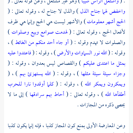
: (
واشتعل الرأس شيبا
) وهو غير مشتعل ، وعن قوله تعالى : (
واخفض لهما جناح الذل
) والذل لا جناح له ، وقوله تعالى : (
الحج أشهر معلومات
) والأشهر ليست هي الحج وإنما هي ظرف
لأفعال الحج ، وقوله تعالى : (
لهدمت صوامع وبيع وصلوات
)
والصلوات لا تهدم وقوله : (
أو جاء أحد منكم من الغائط
) ،
وقوله : (
الله نور السماوات والأرض
) ، وقوله : (
فاعتدوا عليه
بمثل ما اعتدى عليكم
) والقصاص ليس بعدوان ، وقوله : (
وجزاء سيئة سيئة مثلها
) ، وقوله : (
الله يستهزئ بهم
) ، (
ويمكرون ويمكر الله
) ، وقوله : (
كلما أوقدوا نارا للحرب
أطفأها الله
) ، وقوله تعالى : (
أحاط بهم سرادقها
) إلى ما لا
يحصى ذكره من المجازات .
وعن المعارضة الأولى بمنع كون المجاز كذبا ، فإنه إنما يكون كذبا