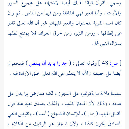
وسمي القرآن قرآنا لذلك أيضا لاشتماله على مجموع السور
والآيات ، وأما العير فهي القافلة ومن فيها من الناس . ثم وإن
كان اسم القرية للجدران والعير للبهائم غير أن الله تعالى قادر
على إنطاقها ، وزمن النبوة زمن خرق العوائد فلا يمتنع نطقها
بسؤال النبي لها .
[
ص:
48 ]
وقوله تعالى : (
جدارا يريد أن ينقض
) فمحمول
أيضا على حقيقته ; لأنه لا يتعذر على الله تعالى خلق الإرادة فيه .
سلمنا دلالة ما ذكرتموه على التجوز ، لكنه معارض بما يدل على
عدمه ، وذلك لأن المجاز كذب ، ولذلك يصدق نفيه عند قول
القائل للبليد ( حمار ) وللإنسان الشجاع ( أسد ) ، ونقيض النفي
الصادق يكون كاذبا ، ولأن المجاز هو الركيك من الكلام ،