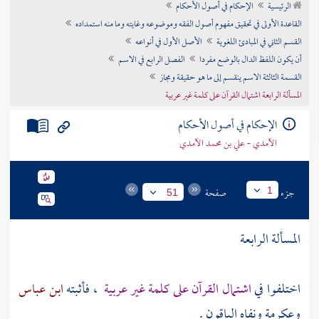
الرئيسية
الإحكام في أصول الأحكام
تراجم الأعلام
القاعدة الأولى في تحقيق مفهوم أصول الفقه وموضوعه وغايته وما منه استمداده
القسم الثاني في المبادئ اللغوية
الأصل الأول في أنواعه
أن يكون اللفظ الدال بالوضع مفردا
الفصل الرابع في الاسم
القسمة الثالثة الاسم ينقسم إلى ما هو حقيقة ومجاز
المسألة الرابعة اشتمال القرآن على كلمة غير عربية
الإحكام في أصول الأحكام
الآمدي - علي بن محمد الآمدي
جزء
صفحة
1
51
المسألة الرابعة
اختلفوا في
اشتمال القرآن على كلمة غير عربية
، فأثبته
ابن عباس
وعكرمة
ونفاه الباقون .