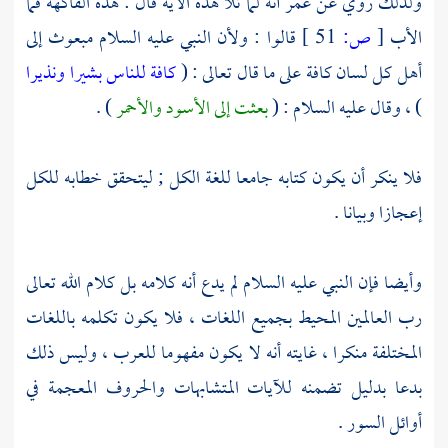
ولذلك روي عن
عمر
أنه لما تلا هذه الآية قال : هذه الفاكهة فما
الأب
[
ص:
51 ]
قالوا : ولأن النبي عليه السلام مبعوث إلى
أهل كل لسان كافة على ما قال تعالى : (
كافة للناس بشيرا ونذيرا
) ، وقال عليه السلام : (
بعثت إلى الأسود والأحمر
) .
فلا ينكر أن يكون كتابه جامعا للغة الكل ; ليتحقق خطابه للكل
إعجازا وبيانا .
وأيضا فإن النبي عليه السلام لم يدع أنه كلامه بل كلام الله تعالى
رب العالمين المحيط بجميع اللغات ، فلا يكون تكلمه باللغات
المختلفة منكرا ، غايته أنه لا يكون مفهوما للعرب ، وليس ذلك
بدعا بدليل تضمنه للآيات المتشابهات والحروف المعجمة في
أوائل السور .