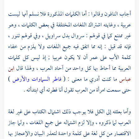
أجاب النافون وقالوا : أما الكلمات المذكورة فلا نسلم أنها ليست
عربية ، وغايته اشتراك اللغات المختلفة في بعض الكلمات ، وهو
غير ممتنع كما في قولهم : سروال بدل سراويل ، وفي قولهم تنور ،
فإنه قد قيل : إنه مما اتفق فيه جميع اللغات ولا يلزم من خفاء
كلمة الأب على
عمر
أن لا يكون عربيا ; إذ ليس كل كلمات
العربية مما أحاط بها كل واحد من آحاد العرب ، ولهذا قال
ابن
عباس
ما كنت أدري ما معنى : (
فاطر السماوات والأرض
)
حتى سمعت امرأة من العرب تقول أنا فطرته أي ابتدأته .
وأما بعثته إلى الكل فلا يوجب ذلك اشتمال الكتاب على غير لغة
العرب لما ذكروه ، وإلا لزم اشتماله على جميع اللغات ، ولما جاز
الاقتصار من كل لغة على كلمة واحدة لتعذر البيان والإعجاز بها