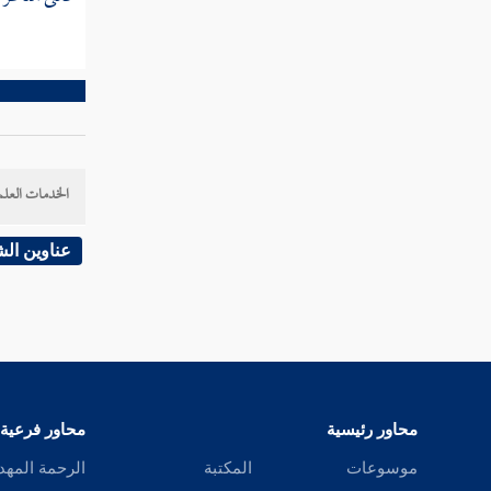
الرابعة
اشتمال
القرآن
على
كلمة
غير
عربية
الخدمات العلم
عناوين ال
المسألة
الخامسة
الخلاف
فيما
يحتاج
إليه
الاسم
محاور رئيسية
محاور فرعية
في
موسوعات
المكتبة
الرحمة المهد