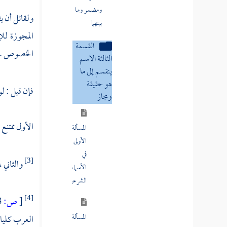
بينهما
ولقائل أن ي
القسمة
المجوزة لل
الثالثة الاسم
الخصوص .
ينقسم إلى ما
هو حقيقة
ومجاز
فإن قيل : لو
المسألة
الأول ممتنع لم
الأولى
في
الأسماء
والثاني 
[3]
الشرعية
[
ص:
53 ]
[4]
المسألة
الثانية
العرب كليا 