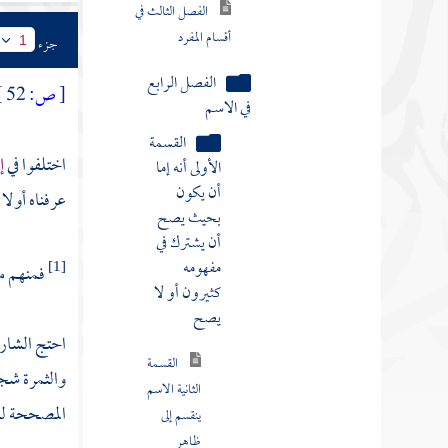
أقسام المفرد
جزء
1
الفصل الرابع
في الاسم
[
ص:
52 ]
القسمة
الأولى أنه إما
اختلفوا في
إ
أن يكون
بحيث يصح
عرفناه أولا 
أن يشترك في
مفهومه
كثيرون أو لا
فمنهم من
[1]
يصح
القسمة
احتج الشارط
الثانية الاسم
والثمرة شجرة
ينقسم إلى
المصححة للت
ظاهر
ومضمر وما