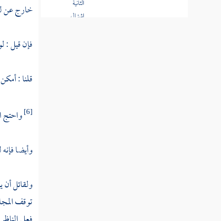
اشتمال
خارج عن لغ
اللغة
على
الأسماء
فإن قيل : ل
المجازية
قلنا : أمكن
المسألة
الثالثة
واحتج ال
[6]
دخول
الأسماء
المجازية
وأيضا فإنه لو
في كلام
الله
تعالى
ولقائل أن يق
توقف المجاز
المسألة
فعلى الناظر 