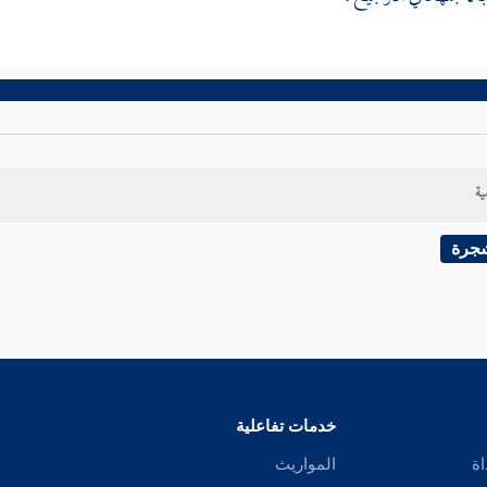
ية
شجرة
خدمات تفاعلية
اة
المواريث