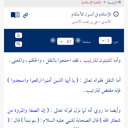
الرئيسية
الإحكام في أصول الأحكام
تراجم الأعلام
القاعدة الأولى في تحقيق مفهوم أصول الفقه وموضوعه وغايته وما منه استمداده
القسم الثاني في المبادئ اللغوية
الأصل الأول في أنواعه
أن يكون اللفظ الدال بالوضع مفردا
الفصل السادس في الحرف وأصنافه
الإحكام في أصول الأحكام
الآمدي - علي بن محمد الآمدي
جزء
صفحة
1
67
وأما
المثبتون للترتيب
، فقد احتجوا بالنقل ، والحكم ، والمعنى .
أما النقل فقوله تعالى : (
يا أيها الذين آمنوا اركعوا واسجدوا
)
فإنه مقتض للترتيب .