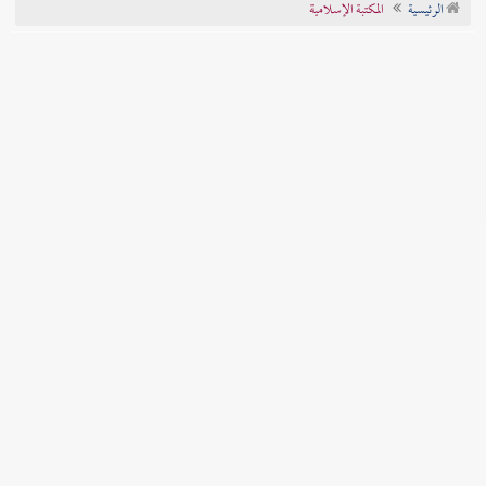
الرئيسية
المكتبة الإسلامية
تراجم الأعلام