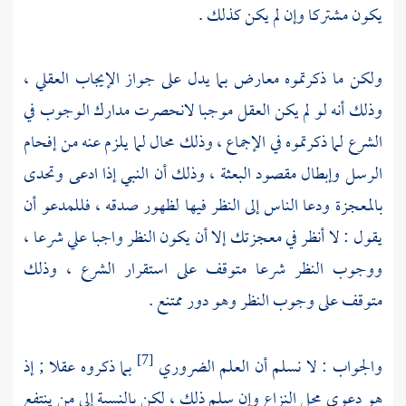
يكون مشتركا وإن لم يكن كذلك .
ولكن ما ذكرتموه معارض بما يدل على جواز الإيجاب العقلي ،
وذلك أنه لو لم يكن العقل موجبا لانحصرت مدارك الوجوب في
الشرع لما ذكرتموه في الإجماع ، وذلك محال لما يلزم عنه من إفحام
الرسل وإبطال مقصود البعثة ، وذلك أن النبي إذا ادعى وتحدى
بالمعجزة ودعا الناس إلى النظر فيها لظهور صدقه ، فللمدعو أن
يقول : لا أنظر في معجزتك إلا أن يكون النظر واجبا علي شرعا ،
ووجوب النظر شرعا متوقف على استقرار الشرع ، وذلك
متوقف على وجوب النظر وهو دور ممتنع .
والجواب : لا نسلم أن العلم الضروري
بما ذكروه عقلا ; إذ
[7]
هو دعوى محل النزاع وإن سلم ذلك ، لكن بالنسبة إلى من ينتفع