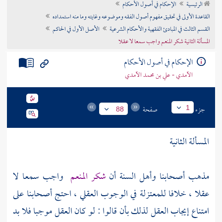
الرئيسية
الإحكام في أصول الأحكام
تراجم الأعلام
القاعدة الأولى في تحقيق مفهوم أصول الفقه وموضوعه وغايته وما منه استمداده
القسم الثالث في المبادئ الفقهية والأحكام الشرعية
الأصل الأول في الحاكم
المسألة الثانية شكر المنعم واجب سمعا لا عقلا
الإحكام في أصول الأحكام
الآمدي - علي بن محمد الآمدي
جزء
صفحة
1
88
المسألة الثانية
مذهب أصحابنا وأهل السنة أن
شكر المنعم
واجب سمعا لا
عقلا ، خلافا
للمعتزلة
في الوجوب العقلي ، احتج أصحابنا على
امتناع إيجاب العقل لذلك بأن قالوا : لو كان العقل موجبا فلا بد