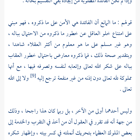
وإذا لم تكن الفائدة المطلوبة من إيجاده بقي التقسيم بحاله .
قولهم : ما المانع أن الفائدة هي الأمن على ما ذكروه ، فهو مبني
على امتناع خلو العاقل عن خطور ما ذكروه من الاحتمال بباله ،
وهو غير مسلم على ما هو معلوم من أكثر العقلاء شاهدا ،
وبتقدير صحة ذلك ، فما ذكروه معارض باحتمال خطور العقاب
بباله على شكر الله تعالى وإتعابه لنفسه وتصرفه فيها ، مع أنها
مملوكة لله تعالى دون إذنه من غير منفعة ترجع إليه
ولا إلى الله
[9]
تعالى .
وليس أحدهما أولى من الآخر ، بل ربما كان هذا راجحا ، وذلك
من جهة أنه قد تقرر في العقول أن من أخذ في التقرب والخدمة إلى
بعض الملوك العظماء بتحريك أنملته في كسر بيته ، وإظهار شكره