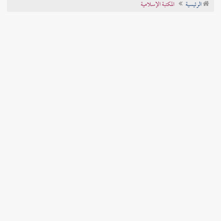
الرئيسية
المكتبة الإسلامية
تراجم الأعلام