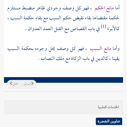
أما
مانع الحكم
، فهو كل وصف وجودي ظاهر منضبط مستلزم
لحكمة مقتضاها بقاء نقيض حكم السبب مع بقاء حكمة السبب ،
كالأبوة
في باب القصاص مع القتل العمد العدوان .
[1]
وأما
مانع السبب
، فهو كل وصف يخل وجوده بحكمة السبب
يقينا ، كالدين في باب الزكاة مع ملك النصاب .
السابق
التالي
الخدمات العلمية
عناوين الشجرة