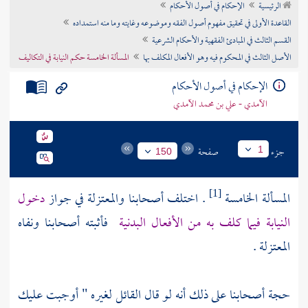
الرئيسية
الإحكام في أصول الأحكام
تراجم الأعلام
القاعدة الأولى في تحقيق مفهوم أصول الفقه وموضوعه وغايته وما منه استمداده
القسم الثالث في المبادئ الفقهية والأحكام الشرعية
الأصل الثالث في المحكوم فيه وهو الأفعال المكلف بها
المسألة الخامسة حكم النيابة في التكاليف
الإحكام في أصول الأحكام
الآمدي - علي بن محمد الآمدي
جزء
صفحة
1
150
المسألة الخامسة
. اختلف أصحابنا
والمعتزلة
في جواز
دخول
[1]
النيابة فيما كلف به من الأفعال البدنية
فأثبته أصحابنا ونفاه
المعتزلة
.
حجة أصحابنا على ذلك أنه لو قال القائل لغيره " أوجبت عليك