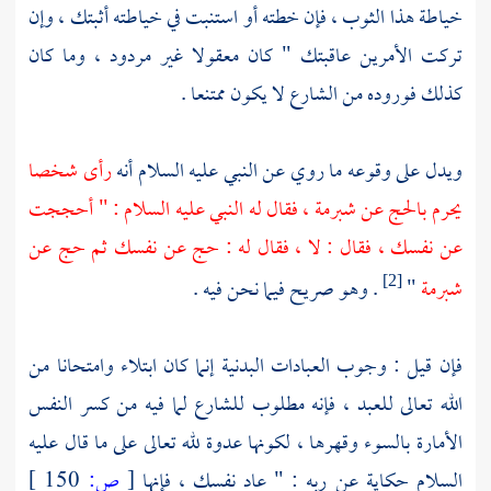
خياطة هذا الثوب ، فإن خطته أو استنبت في خياطته أثبتك ، وإن
تركت الأمرين عاقبتك " كان معقولا غير مردود ، وما كان
كذلك فوروده من الشارع لا يكون ممتنعا .
ويدل على وقوعه ما روي عن النبي عليه السلام أنه
رأى شخصا
يحرم بالحج عن شبرمة ، فقال له النبي عليه السلام : " أحججت
عن نفسك ، فقال : لا ، فقال له : حج عن نفسك ثم حج عن
شبرمة
"
. وهو صريح فيما نحن فيه .
[2]
فإن قيل : وجوب العبادات البدنية إنما كان ابتلاء وامتحانا من
الله تعالى للعبد ، فإنه مطلوب للشارع لما فيه من كسر النفس
الأمارة بالسوء وقهرها ، لكونها عدوة لله تعالى على ما قال عليه
السلام حكاية عن ربه : " عاد نفسك ، فإنها
[
ص:
150 ]