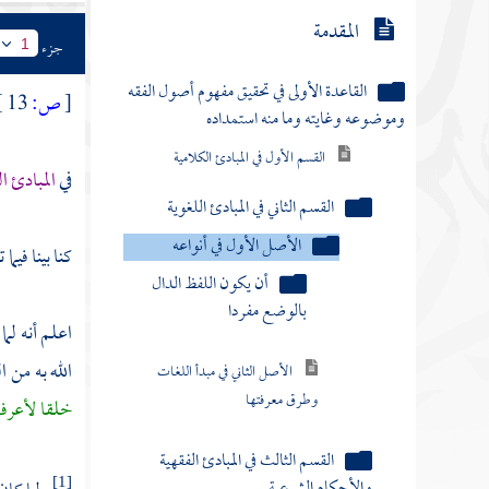
المقدمة
جزء
1
القاعدة الأولى في تحقيق مفهوم أصول الفقه
[
ص:
13 ]
وموضوعه وغايته وما منه استمداده
القسم الأول في المبادئ الكلامية
في
المبادئ ا
القسم الثاني في المبادئ اللغوية
الأصل الأول في أنواعه
كنا بينا فيم
أن يكون اللفظ الدال
بالوضع مفردا
اعلم أنه لم
الله به من 
الأصل الثاني في مبدأ اللغات
وطرق معرفتها
خلقا لأعرف
القسم الثالث في المبادئ الفقهية
والأحكام الشرعية
[1]