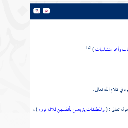
تاب وأخر متشابهات
)
[2]
ي كلام الله تعالى .
وله تعالى : (
والمطلقات يتربصن بأنفسهن ثلاثة قروء
) ،