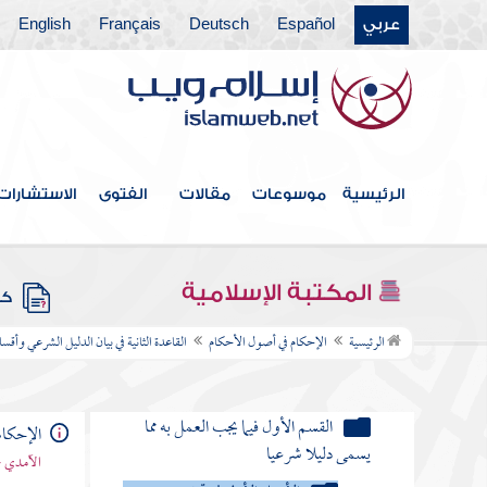
عربي
Español
Deutsch
Français
English
فهرس الكتاب
المقدمة
الرئيسية
موسوعات
مقالات
الفتوى
الاستشارات
القاعدة الأولى في تحقيق مفهوم أصول الفقه
وموضوعه وغايته وما منه استمداده
المكتبة الإسلامية
كتب
القاعدة الثانية في بيان الدليل الشرعي وأقسامه
وما يتعلق به من أحكامه
الرئيسية
الإحكام في أصول الأحكام
القاعدة الثانية في بيان الدليل الشرعي وأقس
مقدمة في بيان الدليل الشرعي وأقسامه
القسم الأول فيما يجب العمل به مما
الإحكام
يسمى دليلا شرعيا
الآمدي -