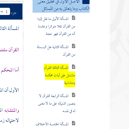
الأصل الأول في تحقيق معنى
الكتاب وما يتعلق به من المسائل
جزء
1
المسألة الأولى ما نقل إلينا
من القرآن نقلا متواترا وعلمنا
المسألة الثال
أنه من القرآن فهو حجة
المسألة الثانية هل البسملة
القرآن مشتم
من القرآن
المسألة الثالثة القرآن
أما المحكم 
مشتمل على آيات محكمة
ومتشابهة
الأول أن ال
المسألة الرابعة القرآن لا
يتصور اشتماله على ما لا معنى
والمتشابه
ال
له في نفسه
لاحتماله زم
المسألة الخامسة الاختلاف