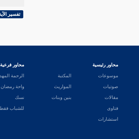
تفسير الآية
محاور رئيسية
محاور فرعية
موسوعات
المكتبة
الرحمة المهد
صوتيات
المواريث
واحة رمضان
مقالات
بنين وبنات
نسك
فتاوى
للشباب فقط
استشارات