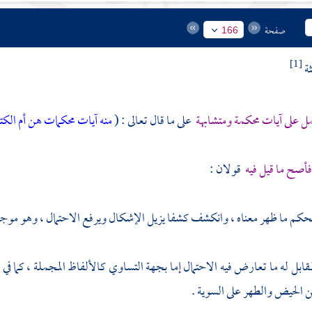
صفحة
166
ثة
[1]
ل على آيات محكمة ومتشابهة
على ما قال تعالى : (
منه آيات محكمات هن أم الك
فأصح ما قيل فيه
قولان :
محكم ما ظهر معناه ، وانكشف كشفا يزيل الإشكال ويرفع الاحتمال ، وهو موجود ف
مقابل له ما تعارض فيه الاحتمال إما بجهة التساوي كالألفاظ المجملة ، كما في ق
ن الحيض والطهر على السوية .