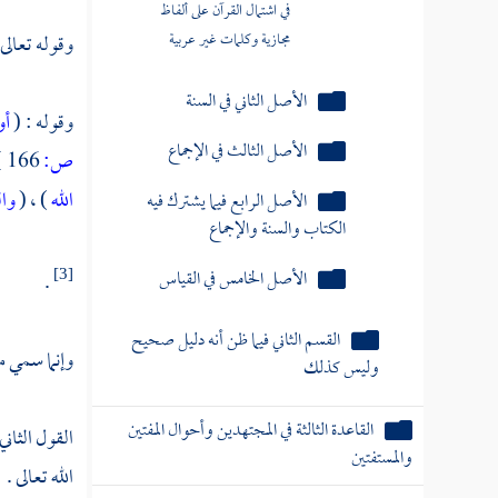
في اشتمال القرآن على ألفاظ
مجازية وكلمات غير عربية
وقوله تعالى 
الأصل الثاني في السنة
وقوله : (
أو
الأصل الثالث في الإجماع
ص:
166 ]
الله
) ، (
وال
الأصل الرابع فيما يشترك فيه
الكتاب والسنة والإجماع
الأصل الخامس في القياس
.
[3]
القسم الثاني فيما ظن أنه دليل صحيح
وإنما سمي مت
وليس كذلك
القاعدة الثالثة في المجتهدين وأحوال المفتين
القول الثاني
والمستفتين
الله تعالى .