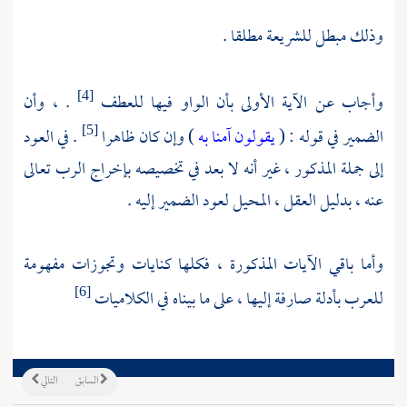
وذلك مبطل للشريعة مطلقا .
وأجاب عن الآية الأولى بأن الواو فيها للعطف
. ، وأن
[4]
الضمير في قوله : (
يقولون آمنا به
) وإن كان ظاهرا
. في العود
[5]
إلى جملة المذكور ، غير أنه لا بعد في تخصيصه بإخراج الرب تعالى
عنه ، بدليل العقل ، المحيل لعود الضمير إليه .
وأما باقي الآيات المذكورة ، فكلها كنايات وتجوزات مفهومة
للعرب بأدلة صارفة إليها ، على ما بيناه في الكلاميات
[6]
السابق
التالي