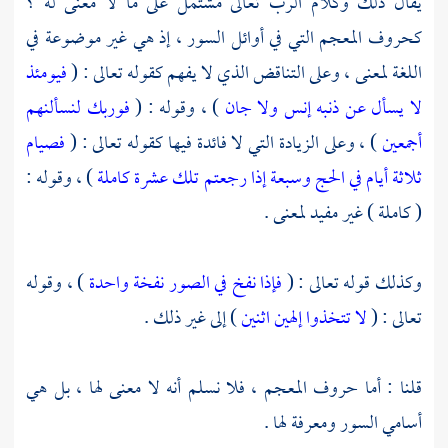
يقال ذلك وكلام الرب تعالى مشتمل على ما لا معنى له ؟
كحروف المعجم التي في أوائل السور ، إذ هي غير موضوعة في
اللغة لمعنى ، وعلى التناقض الذي لا يفهم كقوله تعالى : (
فيومئذ
لا يسأل عن ذنبه إنس ولا جان
) ، وقوله : (
فوربك لنسألنهم
أجمعين
) ، وعلى الزيادة التي لا فائدة فيها كقوله تعالى : (
فصيام
ثلاثة أيام في الحج وسبعة إذا رجعتم تلك عشرة كاملة
) ، وقوله :
( كاملة ) غير مفيد لمعنى .
وكذلك قوله تعالى : (
فإذا نفخ في الصور نفخة واحدة
) ، وقوله
تعالى : (
لا تتخذوا إلهين اثنين
) إلى غير ذلك .
قلنا : أما حروف المعجم ، فلا نسلم أنه لا معنى لها ، بل هي
أسامي السور ومعرفة لها .