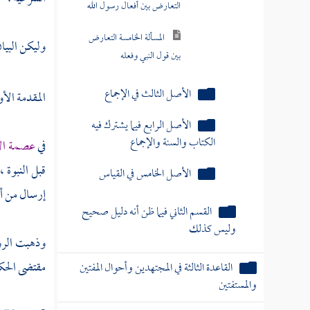
التعارض بين أفعال رسول الله
المسألة الخامسة التعارض
وليكن البيا
بين قول النبي وفعله
الأصل الثالث في الإجماع
المقدمة الأو
الأصل الرابع فيما يشترك فيه
الكتاب والسنة والإجماع
في
عصمة الأ
قبل النبوة 
الأصل الخامس في القياس
إرسال من أس
القسم الثاني فيما ظن أنه دليل صحيح
وليس كذلك
وذهبت
الر
مقتضى الحكم
القاعدة الثالثة في المجتهدين وأحوال المفتين
والمستفتين