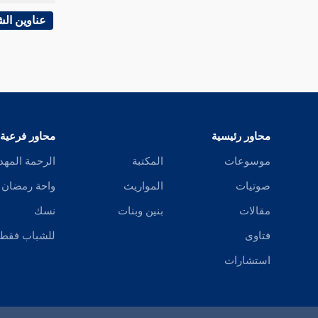
عناوين ال
محاور رئيسية
محاور فرعية
موسوعات
المكتبة
الرحمة المهد
صوتيات
المواريث
واحة رمضان
مقالات
بنين وبنات
نسك
فتاوى
للشباب فقط
استشارات