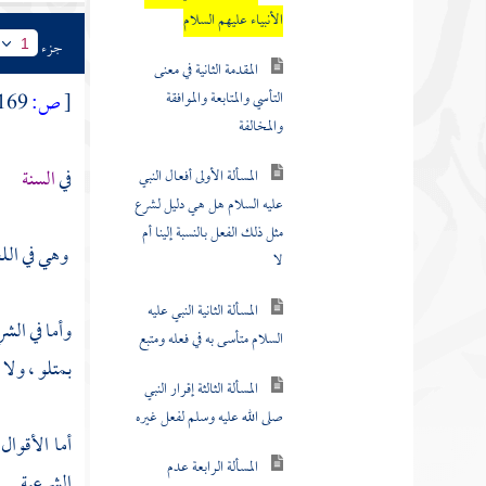
الأنبياء عليهم السلام
جزء
1
المقدمة الثانية في معنى
التأسي والمتابعة والموافقة
[
ص:
169 ]
والمخالفة
في
السنة
المسألة الأولى أفعال النبي
عليه السلام هل هي دليل لشرع
مثل ذلك الفعل بالنسبة إلينا أم
وهي في اللغ
لا
المسألة الثانية النبي عليه
وأما في الش
السلام متأسى به في فعله ومتبع
بمتلو ، ولا 
المسألة الثالثة إقرار النبي
صلى الله عليه وسلم لفعل غيره
أما الأقوال
المسألة الرابعة عدم
الشرعية .