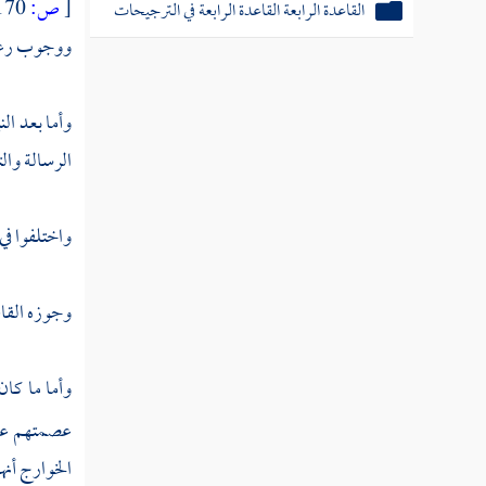
[
ص:
170 ]
القاعدة الرابعة القاعدة الرابعة في الترجيحات
ووجوب رعاية 
وأما بعد ال
الرسالة والت
واختلفوا في
وجوزه
القا
وأما ما كان
عصمتهم عنه
الخوارج
أنه