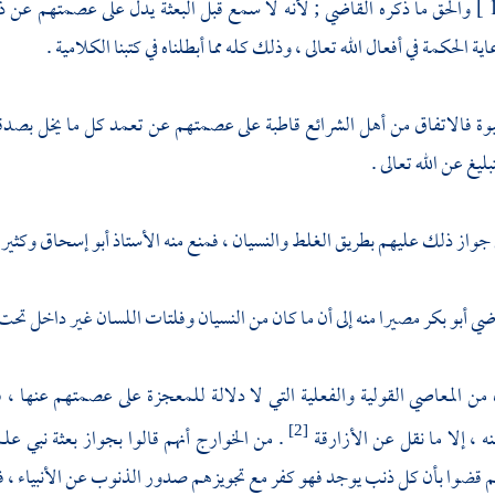
والحق ما ذكره القاضي ; لأنه لا سمع قبل البعثة يدل على عصمتهم عن ذلك
الحكمة في أفعال الله تعالى ، وذلك كله مما أبطلناه في كتبنا الكلامية .
نبوة فالاتفاق من أهل الشرائع قاطبة على عصمتهم عن تعمد كل ما يخل بصد
بليغ عن الله تعالى .
 جواز ذلك عليهم بطريق الغلط والنسيان ، فمنع منه الأستاذ أبو إسحاق وكثير من
ضي أبو بكر
مصيرا منه إلى أن ما كان من النسيان وفلتات اللسان غير داخل تحت 
 من المعاصي القولية والفعلية التي لا دلالة للمعجزة على عصمتهم عنها ، ف
 ، إلا ما نقل عن
الأزارقة
. من
الخوارج
أنهم قالوا بجواز بعثة نبي علم
[2]
م قضوا بأن كل ذنب يوجد فهو كفر مع تجويزهم صدور الذنوب عن الأنبياء ، ف