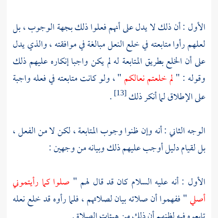
الأول : أن ذلك لا يدل على أنهم فعلوا ذلك بجهة الوجوب ، بل
لعلهم رأوا متابعته في خلع النعل مبالغة في موافقته ، والذي يدل
على أن الخلع بطريق المتابعة له لم يكن واجبا إنكاره عليهم ذلك
وقوله : "
لم خلعتم نعالكم
" ، ولو كانت متابعته في فعله واجبة
على الإطلاق لما أنكر ذلك
.
[13]
الوجه الثاني : أنه وإن ظنوا وجوب المتابعة ، لكن لا من الفعل ،
بل لقيام دليل أوجب عليهم ذلك وبيانه من وجهين :
الأول : أنه عليه السلام كان قد قال لهم "
صلوا كما رأيتموني
أصلي
" ففهموا أن صلاته بيان لصلاتهم ، فلما رأوه قد خلع نعله
تابعوه فيه لظنهم أن ذلك من هيئات الصلاة .