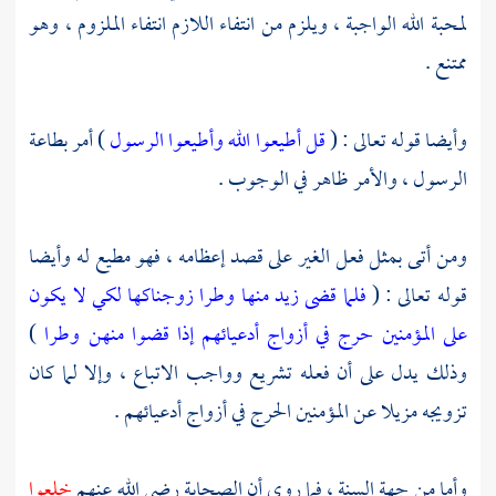
لمحبة الله الواجبة ، ويلزم من انتفاء اللازم انتفاء الملزوم ، وهو
ممتنع .
وأيضا قوله تعالى : (
قل أطيعوا الله وأطيعوا الرسول
) أمر بطاعة
الرسول ، والأمر ظاهر في الوجوب .
ومن أتى بمثل فعل الغير على قصد إعظامه ، فهو مطيع له وأيضا
قوله تعالى : (
فلما قضى زيد منها وطرا زوجناكها لكي لا يكون
على المؤمنين حرج في أزواج أدعيائهم إذا قضوا منهن وطرا
)
وذلك يدل على أن فعله تشريع وواجب الاتباع ، وإلا لما كان
تزويجه مزيلا عن المؤمنين الحرج في أزواج أدعيائهم .
وأما من جهة السنة ، فما روي أن الصحابة رضي الله عنهم
خلعوا