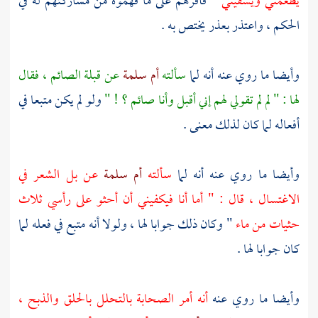
يطعمني ويسقيني
" فأقرهم على ما فهموه من مشاركتهم له في
الحكم ، واعتذر بعذر يختص به .
وأيضا ما روي عنه أنه لما
سألته
أم سلمة
عن قبلة الصائم ، فقال
لها : " لم لم تقولي لهم إني أقبل وأنا صائم ؟ ! "
ولو لم يكن متبعا في
أفعاله لما كان لذلك معنى .
وأيضا ما روي عنه أنه لما
سألته
أم سلمة
عن بل الشعر في
الاغتسال ، قال : " أما أنا فيكفيني أن أحثو على رأسي ثلاث
حثيات من ماء
" وكان ذلك جوابا لها ، ولولا أنه متبع في فعله لما
كان جوابا لها .
وأيضا ما روي عنه
أنه أمر الصحابة بالتحلل بالحلق والذبح ،