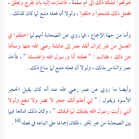
فتوقفوا فشكا ذلك إلى
أم سلمة
، فأشارت إليه بأن يخرج ويحلق ،
ففعل ذلك فذبحوا وحلقوا
، ولولا أن فعله متبع لما كان كذلك .
وأما من جهة الإجماع ، فما روي عن الصحابة أنهم لما
اختلفوا في
الغسل من غير إنزال أنفذ
عمر
إلى
عائشة
رضي الله عنها وسألها
عن ذلك ، فقالت : " فعلته أنا ورسول الله واغتسلنا
" ، فأخذ
عمر
والناس بذلك ، ولولا أن فعله متبع لما ساغ ذلك .
وأيضا ما روي عن
عمر
رضي الله عنه أنه كان يقبل الحجر
الأسود ويقول : "
إني أعلم أنك حجر لا تضر ولا تنفع ولولا
أنني رأيت رسول الله يقبلك لما قبلتك
" ، وكان ذلك شائعا فيما
بين الصحابة من غير نكير ، فكان إجماعا على اتباعه في فعله
.
[4]