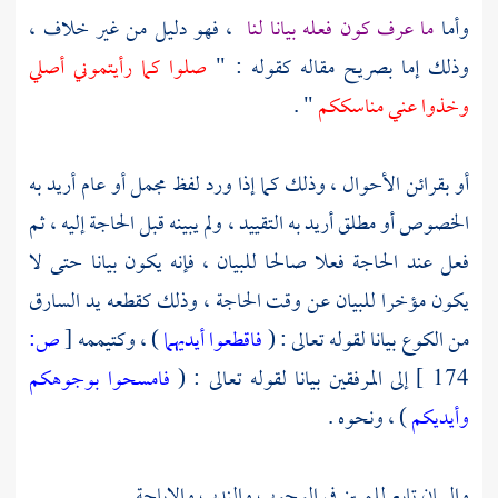
وأما
ما عرف كون فعله بيانا لنا
، فهو دليل من غير خلاف ،
وذلك إما بصريح مقاله كقوله : "
صلوا كما رأيتموني أصلي
وخذوا عني مناسككم
" .
أو بقرائن الأحوال ، وذلك كما إذا ورد لفظ مجمل أو عام أريد به
الخصوص أو مطلق أريد به التقييد ، ولم يبينه قبل الحاجة إليه ، ثم
فعل عند الحاجة فعلا صالحا للبيان ، فإنه يكون بيانا حتى لا
يكون مؤخرا للبيان عن وقت الحاجة ، وذلك كقطعه يد السارق
من الكوع بيانا لقوله تعالى : (
فاقطعوا أيديهما
) ، وكتيممه
[
ص:
174 ]
إلى المرفقين بيانا لقوله تعالى : (
فامسحوا بوجوهكم
وأيديكم
) ، ونحوه .
والبيان تابع للمبين في الوجوب والندب والإباحة .