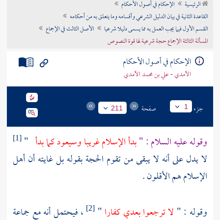
الرئيسية
الإحكام في أصول الأحكام
تراجم الأعلام
القاعدة الثانية في بيان الدليل الشرعي وأقسامه وما يتعلق به من أحكامه
القسم الأول فيما يجب العمل به مما يسمى دليلا شرعيا
الأصل الثالث في الإجماع
المسألة الثالثة الإجماع حجة شرعية لها قوة النصوص
الإحكام في أصول الأحكام
الآمدي - علي بن محمد الآمدي
جزء
صفحة
1
211
وقوله عليه السلام : "
بدأ الإسلام غريبا وسيعود كما بدأ
"
[1]
لا يدل على أنه لا يبقى من تقوم الحجة بقوله بل غايته أن أهل
الإسلام هم الأقلون .
وقوله : "
لا ترجعوا بعدي كفارا
"
، فيحتمل أنه مع جماعة
[2]